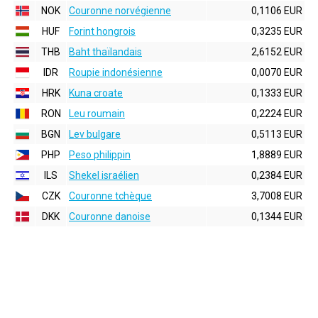
NOK
Couronne norvégienne
0,1106 EUR
HUF
Forint hongrois
0,3235 EUR
THB
Baht thaïlandais
2,6152 EUR
IDR
Roupie indonésienne
0,0070 EUR
HRK
Kuna croate
0,1333 EUR
RON
Leu roumain
0,2224 EUR
BGN
Lev bulgare
0,5113 EUR
PHP
Peso philippin
1,8889 EUR
ILS
Shekel israélien
0,2384 EUR
CZK
Couronne tchèque
3,7008 EUR
DKK
Couronne danoise
0,1344 EUR