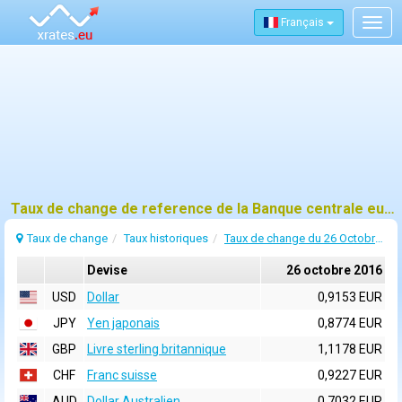
Français
Togg
navig
Taux de change de reference de la Banque centrale europeenne (BCE) pour 26 octobre 2016
Taux de change
Taux historiques
Taux de change du 26 Octobre 2016
Devise
26 octobre 2016
USD
Dollar
0,9153 EUR
JPY
Yen japonais
0,8774 EUR
GBP
Livre sterling britannique
1,1178 EUR
CHF
Franc suisse
0,9227 EUR
AUD
Dollar Australien
0,7032 EUR