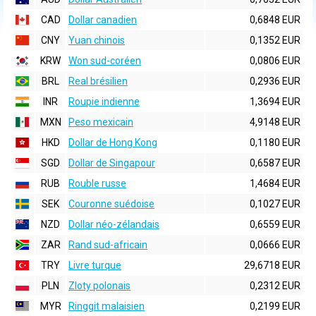
CAD
Dollar canadien
0,6848 EUR
CNY
Yuan chinois
0,1352 EUR
KRW
Won sud-coréen
0,0806 EUR
BRL
Real brésilien
0,2936 EUR
INR
Roupie indienne
1,3694 EUR
MXN
Peso mexicain
4,9148 EUR
HKD
Dollar de Hong Kong
0,1180 EUR
SGD
Dollar de Singapour
0,6587 EUR
RUB
Rouble russe
1,4684 EUR
SEK
Couronne suédoise
0,1027 EUR
NZD
Dollar néo-zélandais
0,6559 EUR
ZAR
Rand sud-africain
0,0666 EUR
TRY
Livre turque
29,6718 EUR
PLN
Zloty polonais
0,2312 EUR
MYR
Ringgit malaisien
0,2199 EUR