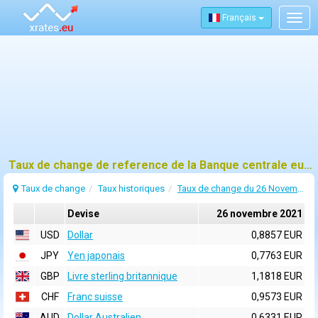
Français
Togg
navig
Taux de change de reference de la Banque centrale europeenne (BCE) pour 26 novembre 2021
Taux de change
Taux historiques
Taux de change du 26 Novembre 2021
Devise
26 novembre 2021
USD
Dollar
0,8857 EUR
JPY
Yen japonais
0,7763 EUR
GBP
Livre sterling britannique
1,1818 EUR
CHF
Franc suisse
0,9573 EUR
AUD
Dollar Australien
0,6331 EUR