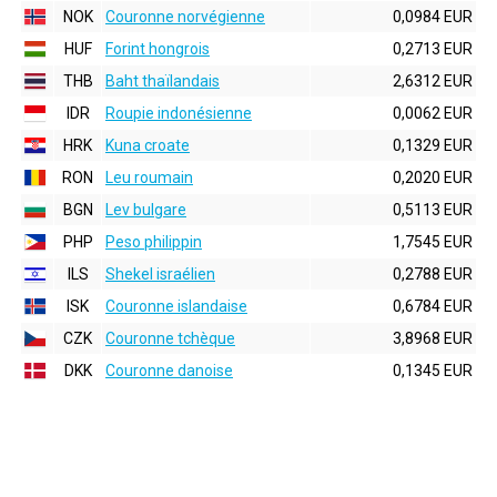
NOK
Couronne norvégienne
0,0984 EUR
HUF
Forint hongrois
0,2713 EUR
THB
Baht thaïlandais
2,6312 EUR
IDR
Roupie indonésienne
0,0062 EUR
HRK
Kuna croate
0,1329 EUR
RON
Leu roumain
0,2020 EUR
BGN
Lev bulgare
0,5113 EUR
PHP
Peso philippin
1,7545 EUR
ILS
Shekel israélien
0,2788 EUR
ISK
Couronne islandaise
0,6784 EUR
CZK
Couronne tchèque
3,8968 EUR
DKK
Couronne danoise
0,1345 EUR