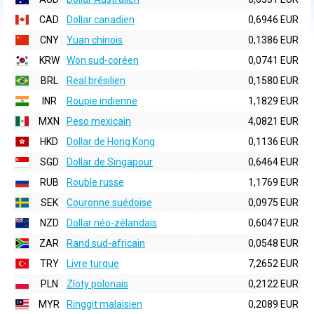
CAD
Dollar canadien
0,6946 EUR
CNY
Yuan chinois
0,1386 EUR
KRW
Won sud-coréen
0,0741 EUR
BRL
Real brésilien
0,1580 EUR
INR
Roupie indienne
1,1829 EUR
MXN
Peso mexicain
4,0821 EUR
HKD
Dollar de Hong Kong
0,1136 EUR
SGD
Dollar de Singapour
0,6464 EUR
RUB
Rouble russe
1,1769 EUR
SEK
Couronne suédoise
0,0975 EUR
NZD
Dollar néo-zélandais
0,6047 EUR
ZAR
Rand sud-africain
0,0548 EUR
TRY
Livre turque
7,2652 EUR
PLN
Zloty polonais
0,2122 EUR
MYR
Ringgit malaisien
0,2089 EUR