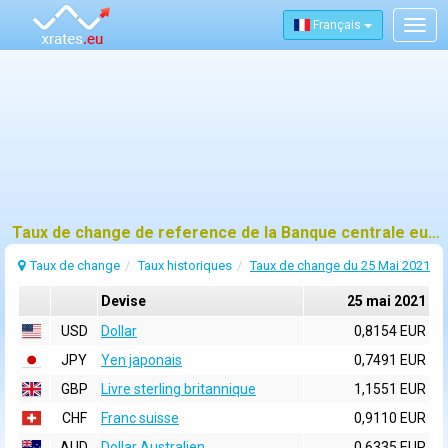
Français
Togg
navig
Taux de change de reference de la Banque centrale europeenne (BCE) pour 25 mai 2021
Taux de change
Taux historiques
Taux de change du 25 Mai 2021
Devise
25 mai 2021
USD
Dollar
0,8154 EUR
JPY
Yen japonais
0,7491 EUR
GBP
Livre sterling britannique
1,1551 EUR
CHF
Franc suisse
0,9110 EUR
AUD
Dollar Australien
0,6335 EUR