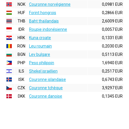
NOK
Couronne norvégienne
0,0981 EUR
HUF
Forint hongrois
0,2866 EUR
THB
Baht thaïlandais
2,6009 EUR
IDR
Roupie indonésienne
0,0057 EUR
HRK
Kuna croate
0,1331 EUR
RON
Leu roumain
0,2030 EUR
BGN
Lev bulgare
0,5113 EUR
PHP
Peso philippin
1,6940 EUR
ILS
Shekel israélien
0,2517 EUR
ISK
Couronne islandaise
0,6743 EUR
CZK
Couronne tchèque
3,9297 EUR
DKK
Couronne danoise
0,1345 EUR