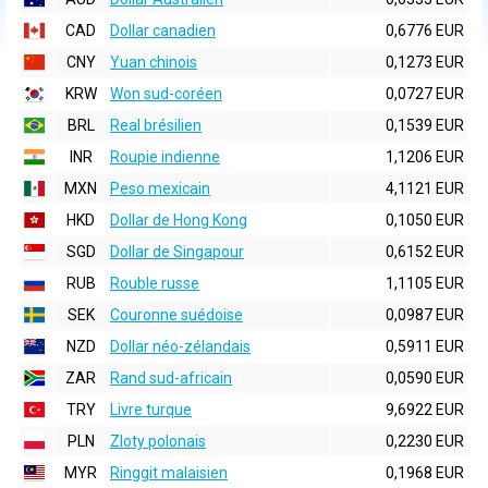
CAD
Dollar canadien
0,6776 EUR
CNY
Yuan chinois
0,1273 EUR
KRW
Won sud-coréen
0,0727 EUR
BRL
Real brésilien
0,1539 EUR
INR
Roupie indienne
1,1206 EUR
MXN
Peso mexicain
4,1121 EUR
HKD
Dollar de Hong Kong
0,1050 EUR
SGD
Dollar de Singapour
0,6152 EUR
RUB
Rouble russe
1,1105 EUR
SEK
Couronne suédoise
0,0987 EUR
NZD
Dollar néo-zélandais
0,5911 EUR
ZAR
Rand sud-africain
0,0590 EUR
TRY
Livre turque
9,6922 EUR
PLN
Zloty polonais
0,2230 EUR
MYR
Ringgit malaisien
0,1968 EUR