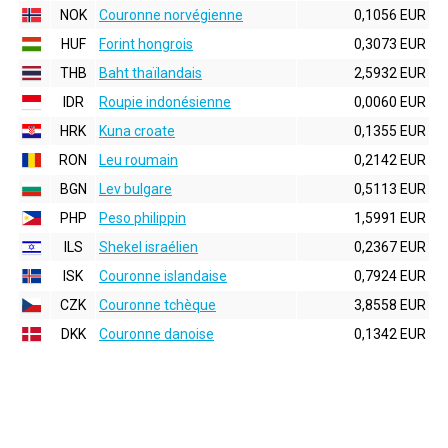
NOK
Couronne norvégienne
0,1056 EUR
HUF
Forint hongrois
0,3073 EUR
THB
Baht thaïlandais
2,5932 EUR
IDR
Roupie indonésienne
0,0060 EUR
HRK
Kuna croate
0,1355 EUR
RON
Leu roumain
0,2142 EUR
BGN
Lev bulgare
0,5113 EUR
PHP
Peso philippin
1,5991 EUR
ILS
Shekel israélien
0,2367 EUR
ISK
Couronne islandaise
0,7924 EUR
CZK
Couronne tchèque
3,8558 EUR
DKK
Couronne danoise
0,1342 EUR