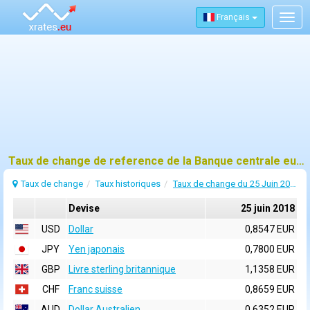
Français
Togg
navig
Taux de change de reference de la Banque centrale europeenne (BCE) pour 25 juin 2018
Taux de change
Taux historiques
Taux de change du 25 Juin 2018
Devise
25 juin 2018
USD
Dollar
0,8547 EUR
JPY
Yen japonais
0,7800 EUR
GBP
Livre sterling britannique
1,1358 EUR
CHF
Franc suisse
0,8659 EUR
AUD
Dollar Australien
0,6352 EUR