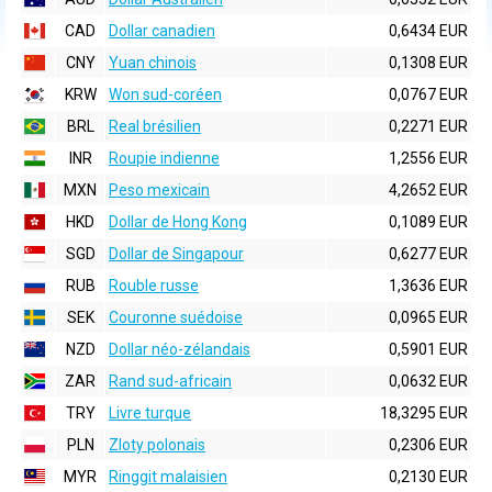
CAD
Dollar canadien
0,6434 EUR
CNY
Yuan chinois
0,1308 EUR
KRW
Won sud-coréen
0,0767 EUR
BRL
Real brésilien
0,2271 EUR
INR
Roupie indienne
1,2556 EUR
MXN
Peso mexicain
4,2652 EUR
HKD
Dollar de Hong Kong
0,1089 EUR
SGD
Dollar de Singapour
0,6277 EUR
RUB
Rouble russe
1,3636 EUR
SEK
Couronne suédoise
0,0965 EUR
NZD
Dollar néo-zélandais
0,5901 EUR
ZAR
Rand sud-africain
0,0632 EUR
TRY
Livre turque
18,3295 EUR
PLN
Zloty polonais
0,2306 EUR
MYR
Ringgit malaisien
0,2130 EUR