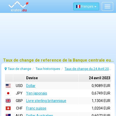
Français
Togg
navig
Taux de change de reference de la Banque centrale europeenne (BCE) pour 24 avril 2023
Taux de change
Taux historiques
Taux de change du 24 Avril 2023
Devise
24 avril 2023
USD
Dollar
0,9089 EUR
JPY
Yen japonais
0,6749 EUR
GBP
Livre sterling britannique
1,1304 EUR
CHF
Franc suisse
1,0204 EUR
AUD
Dollar Australien
0,6072 EUR