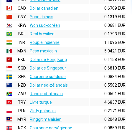
CAD
Dollar canadien
0,6709 EUR
CNY
Yuan chinois
0,1319 EUR
KRW
Won sud-coréen
0,0681 EUR
BRL
Real brésilien
0,1793 EUR
INR
Roupie indienne
1,1096 EUR
MXN
Peso mexicain
5,0421 EUR
HKD
Dollar de Hong Kong
0,1158 EUR
SGD
Dollar de Singapour
0,6810 EUR
SEK
Couronne suédoise
0,0884 EUR
NZD
Dollar néo-zélandais
0,5582 EUR
ZAR
Rand sud-africain
0,0501 EUR
TRY
Livre turque
4,6837 EUR
PLN
Zloty polonais
0,2171 EUR
MYR
Ringgit malaisien
0,2048 EUR
NOK
Couronne norvégienne
0,0859 EUR