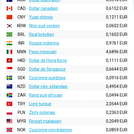
CAD
Dollar canadien
0,6152 EUR
CNY
Yuan chinois
0,1211 EUR
KRW
Won sud-coréen
0,0602 EUR
BRL
Real brésilien
0,1602 EUR
INR
Roupie indienne
0,9761 EUR
MXN
Peso mexicain
4,6896 EUR
HKD
Dollar de Hong Kong
0,1111 EUR
SGD
Dollar de Singapour
0,6644 EUR
SEK
Couronne suédoise
0,0916 EUR
NZD
Dollar néo-zélandais
0,4954 EUR
ZAR
Rand sud-africain
0,0494 EUR
TRY
Livre turque
2,0544 EUR
PLN
Zloty polonais
0,2363 EUR
MYR
Ringgit malaisien
0,2049 EUR
NOK
Couronne norvégienne
0,0859 EUR