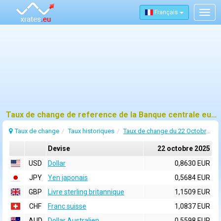
Français
Togg
navig
Taux de change de reference de la Banque centrale europeenne (BCE) pour 22 octobre 2025
Taux de change
Taux historiques
Taux de change du 22 Octobre 2025
Devise
22 octobre 2025
USD
Dollar
0,8630 EUR
JPY
Yen japonais
0,5684 EUR
GBP
Livre sterling britannique
1,1509 EUR
CHF
Franc suisse
1,0837 EUR
AUD
Dollar Australien
0,5598 EUR