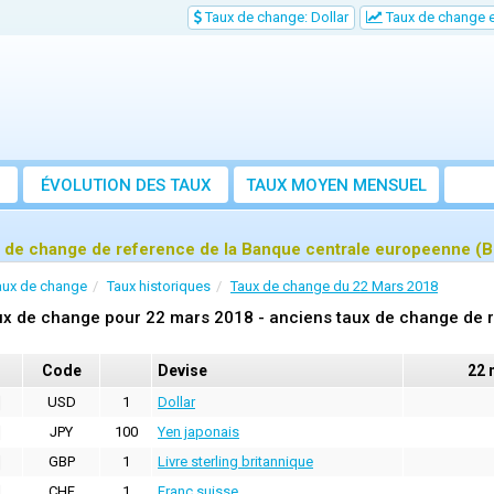
Taux de change: Dollar
Taux de change e
ÉVOLUTION DES TAUX
TAUX MOYEN MENSUEL
 de change de reference de la Banque centrale europeenne (
aux de change
Taux historiques
Taux de change du 22 Mars 2018
x de change pour 22 mars 2018 - anciens taux de change de 
Code
Devise
22 
USD
1
Dollar
JPY
100
Yen japonais
GBP
1
Livre sterling britannique
CHF
1
Franc suisse