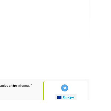
rnies a titre informatif
Europe
xrates
.eu
© 2025-2026