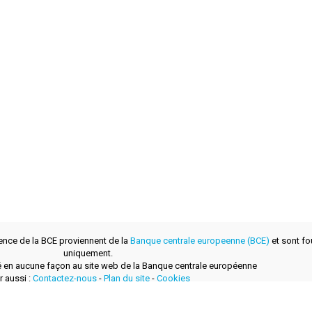
ence de la BCE proviennent de la
Banque centrale europeenne (BCE)
et sont fou
uniquement.
lié en aucune façon au site web de la Banque centrale européenne
r aussi :
Contactez-nous
-
Plan du site
-
Cookies
développé avec
par
layerzero.ro