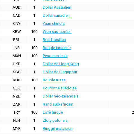
AUD
1
Dollar Australien
CAD
1
Dollar canadien
CNY
1
Yuan chinois
KRW
100
Won sud-coréen
BRL
1
Real brésilien
INR
100
Roupie indienne
MXN
100
Peso mexicain
HKD
1
Dollar de Hong Kong
SGD
1
Dollar de Singapour
RUB
100
Rouble russe
SEK
1
Couronne suédoise
NZD
1
Dollar néo-zélandais
ZAR
1
Rand sud-africain
TRY
100
Livre turque
2
PLN
1
Zloty polonais
MYR
1
Ringgit malaisien