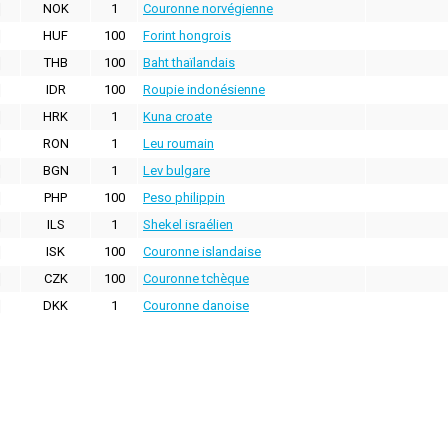
NOK
1
Couronne norvégienne
HUF
100
Forint hongrois
THB
100
Baht thaïlandais
IDR
100
Roupie indonésienne
HRK
1
Kuna croate
RON
1
Leu roumain
BGN
1
Lev bulgare
PHP
100
Peso philippin
ILS
1
Shekel israélien
ISK
100
Couronne islandaise
CZK
100
Couronne tchèque
DKK
1
Couronne danoise