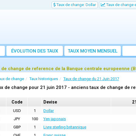
Taux de change: Dollar
Taux de change e
ÉVOLUTION DES TAUX
TAUX MOYEN MENSUEL
 de change de reference de la Banque centrale europeenne (B
aux de change
Taux historiques
Taux de change du 21 Juin 2017
x de change pour 21 juin 2017 - anciens taux de change de r
Code
Devise
21
USD
1
Dollar
JPY
100
Yen japonais
GBP
1
Livre sterling britannique
CHF
1
Franc suisse