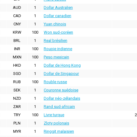
AUD
1
Dollar Australien
CAD
1
Dollar canadien
CNY
1
Yuan chinois
KRW
100
Won sud-coréen
BRL
1
Real brésilien
INR
100
Roupie indienne
MXN
100
Peso mexicain
HKD
1
Dollar de Hong Kong
SGD
1
Dollar de Singapour
RUB
100
Rouble russe
SEK
1
Couronne suédoise
NZD
1
Dollar néo-zélandais
ZAR
1
Rand sud-africain
TRY
100
Livre turque
2
PLN
1
Zloty polonais
MYR
1
Ringgit malaisien