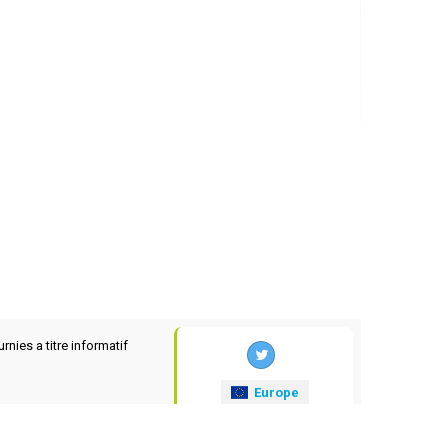
rnies a titre informatif
Europe
xrates
.eu
© 2025-2026