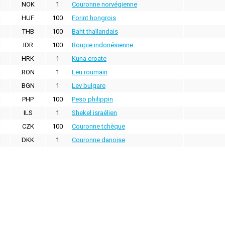
NOK
1
Couronne norvégienne
HUF
100
Forint hongrois
THB
100
Baht thaïlandais
IDR
100
Roupie indonésienne
HRK
1
Kuna croate
RON
1
Leu roumain
BGN
1
Lev bulgare
PHP
100
Peso philippin
ILS
1
Shekel israélien
CZK
100
Couronne tchèque
DKK
1
Couronne danoise