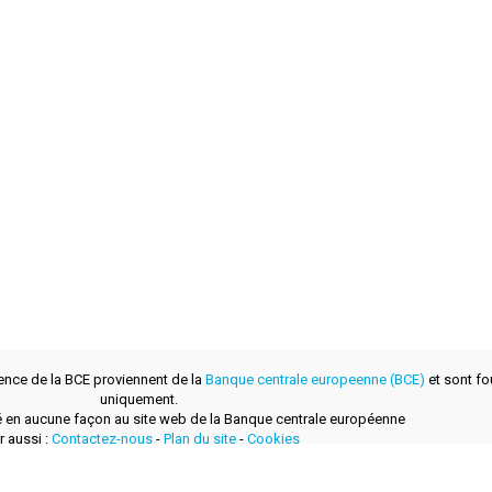
ence de la BCE proviennent de la
Banque centrale europeenne (BCE)
et sont fou
uniquement.
lié en aucune façon au site web de la Banque centrale européenne
r aussi :
Contactez-nous
-
Plan du site
-
Cookies
développé avec
par
layerzero.ro