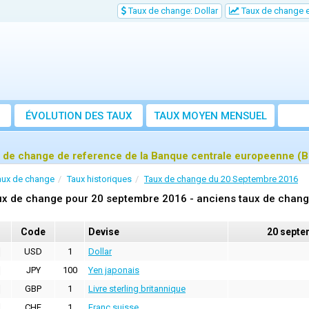
Taux de change: Dollar
Taux de change e
ÉVOLUTION DES TAUX
TAUX MOYEN MENSUEL
 de change de reference de la Banque centrale europeenne (
aux de change
Taux historiques
Taux de change du 20 Septembre 2016
x de change pour 20 septembre 2016 - anciens taux de chang
Code
Devise
20 septe
USD
1
Dollar
JPY
100
Yen japonais
GBP
1
Livre sterling britannique
CHF
1
Franc suisse