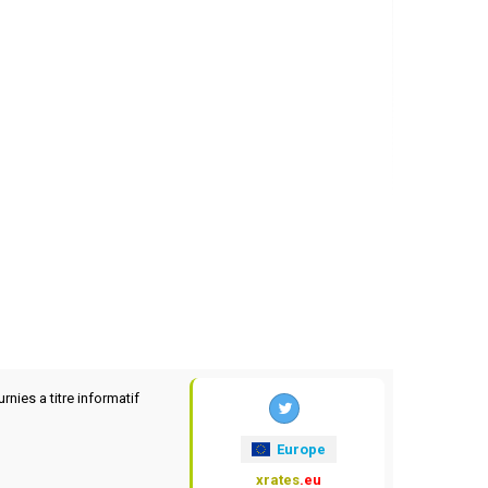
rnies a titre informatif
Europe
xrates
.eu