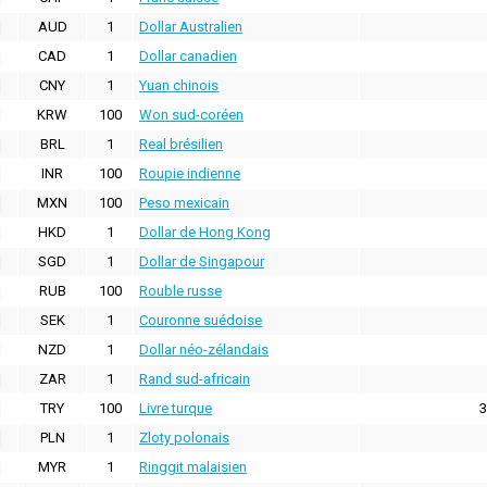
AUD
1
Dollar Australien
CAD
1
Dollar canadien
CNY
1
Yuan chinois
KRW
100
Won sud-coréen
BRL
1
Real brésilien
INR
100
Roupie indienne
MXN
100
Peso mexicain
HKD
1
Dollar de Hong Kong
SGD
1
Dollar de Singapour
RUB
100
Rouble russe
SEK
1
Couronne suédoise
NZD
1
Dollar néo-zélandais
ZAR
1
Rand sud-africain
TRY
100
Livre turque
3
PLN
1
Zloty polonais
MYR
1
Ringgit malaisien