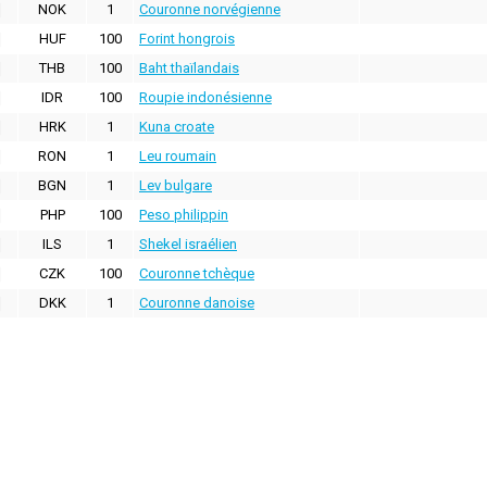
NOK
1
Couronne norvégienne
HUF
100
Forint hongrois
THB
100
Baht thaïlandais
IDR
100
Roupie indonésienne
HRK
1
Kuna croate
RON
1
Leu roumain
BGN
1
Lev bulgare
PHP
100
Peso philippin
ILS
1
Shekel israélien
CZK
100
Couronne tchèque
DKK
1
Couronne danoise