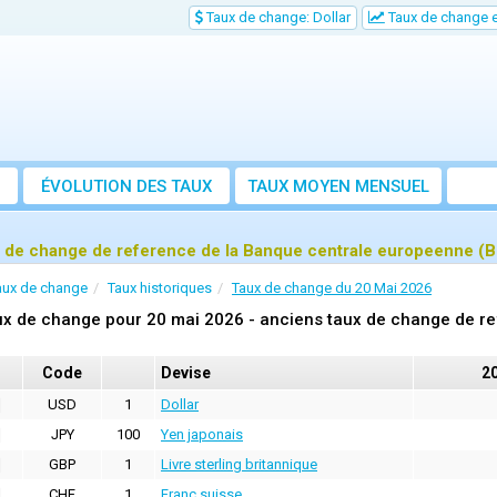
Taux de change: Dollar
Taux de change e
ÉVOLUTION DES TAUX
TAUX MOYEN MENSUEL
 de change de reference de la Banque centrale europeenne (B
aux de change
Taux historiques
Taux de change du 20 Mai 2026
x de change pour 20 mai 2026 - anciens taux de change de re
Code
Devise
2
USD
1
Dollar
JPY
100
Yen japonais
GBP
1
Livre sterling britannique
CHF
1
Franc suisse