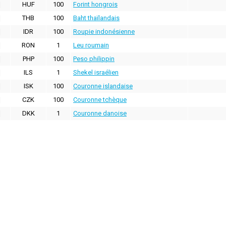
HUF
100
Forint hongrois
THB
100
Baht thaïlandais
IDR
100
Roupie indonésienne
RON
1
Leu roumain
PHP
100
Peso philippin
ILS
1
Shekel israélien
ISK
100
Couronne islandaise
CZK
100
Couronne tchèque
DKK
1
Couronne danoise