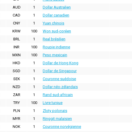
AUD
1
Dollar Australien
CAD
1
Dollar canadien
CNY
1
Yuan chinois
KRW
100
Won sud-coréen
BRL
1
Real brésilien
INR
100
Roupie indienne
MXN
100
Peso mexicain
HKD
1
Dollar de Hong Kong
SGD
1
Dollar de Singapour
SEK
1
Couronne suédoise
NZD
1
Dollar néo-zélandais
ZAR
1
Rand sud-africain
TRY
100
Livre turque
PLN
1
Zloty polonais
MYR
1
Ringgit malaisien
NOK
1
Couronne norvégienne