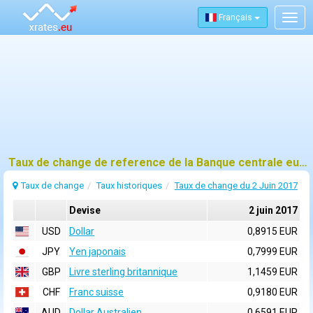
Français
Togg
navig
Taux de change de reference de la Banque centrale europeenne (BCE) pour 2 juin 2017
Taux de change
Taux historiques
Taux de change du 2 Juin 2017
Devise
2 juin 2017
USD
Dollar
0,8915 EUR
JPY
Yen japonais
0,7999 EUR
GBP
Livre sterling britannique
1,1459 EUR
CHF
Franc suisse
0,9180 EUR
AUD
Dollar Australien
0,6591 EUR