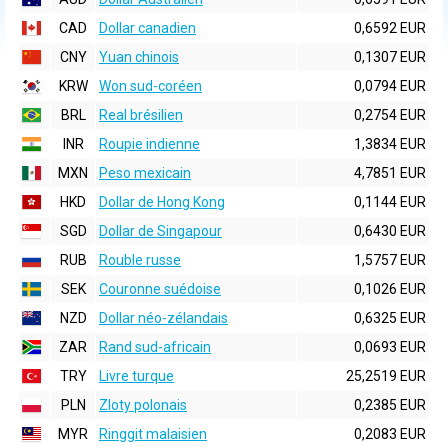
CAD
Dollar canadien
0,6592 EUR
CNY
Yuan chinois
0,1307 EUR
KRW
Won sud-coréen
0,0794 EUR
BRL
Real brésilien
0,2754 EUR
INR
Roupie indienne
1,3834 EUR
MXN
Peso mexicain
4,7851 EUR
HKD
Dollar de Hong Kong
0,1144 EUR
SGD
Dollar de Singapour
0,6430 EUR
RUB
Rouble russe
1,5757 EUR
SEK
Couronne suédoise
0,1026 EUR
NZD
Dollar néo-zélandais
0,6325 EUR
ZAR
Rand sud-africain
0,0693 EUR
TRY
Livre turque
25,2519 EUR
PLN
Zloty polonais
0,2385 EUR
MYR
Ringgit malaisien
0,2083 EUR