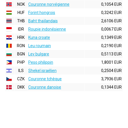
NOK
Couronne norvégienne
0,1054 EUR
HUF
Forint hongrois
0,3242 EUR
THB
Baht thaïlandais
2,6106 EUR
IDR
Roupie indonésienne
0,0067 EUR
HRK
Kuna croate
0,1349 EUR
RON
Leu roumain
0,2190 EUR
BGN
Lev bulgare
0,5113 EUR
PHP
Peso philippin
1,8001 EUR
ILS
Shekel israélien
0,2504 EUR
CZK
Couronne tchèque
3,7936 EUR
DKK
Couronne danoise
0,1344 EUR