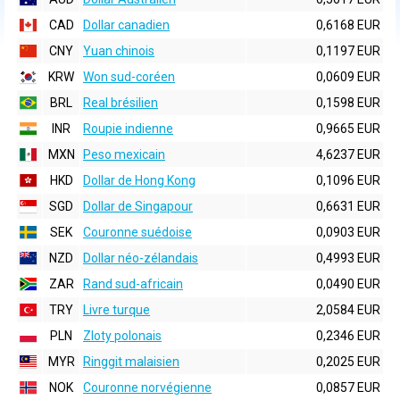
CAD
Dollar canadien
0,6168 EUR
CNY
Yuan chinois
0,1197 EUR
KRW
Won sud-coréen
0,0609 EUR
BRL
Real brésilien
0,1598 EUR
INR
Roupie indienne
0,9665 EUR
MXN
Peso mexicain
4,6237 EUR
HKD
Dollar de Hong Kong
0,1096 EUR
SGD
Dollar de Singapour
0,6631 EUR
SEK
Couronne suédoise
0,0903 EUR
NZD
Dollar néo-zélandais
0,4993 EUR
ZAR
Rand sud-africain
0,0490 EUR
TRY
Livre turque
2,0584 EUR
PLN
Zloty polonais
0,2346 EUR
MYR
Ringgit malaisien
0,2025 EUR
NOK
Couronne norvégienne
0,0857 EUR