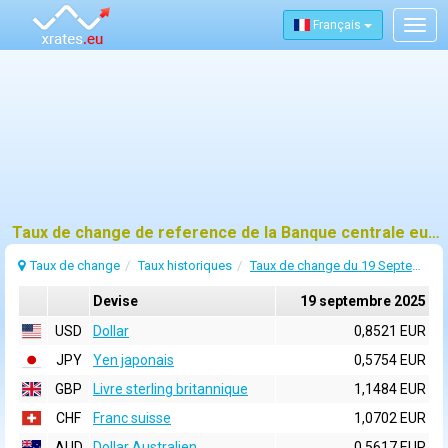
Français
Togg
navig
Taux de change de reference de la Banque centrale europeenne (BCE) pour 19 septembre 2025
Taux de change
Taux historiques
Taux de change du 19 Septembre 2025
Devise
19 septembre 2025
USD
Dollar
0,8521 EUR
JPY
Yen japonais
0,5754 EUR
GBP
Livre sterling britannique
1,1484 EUR
CHF
Franc suisse
1,0702 EUR
AUD
Dollar Australien
0,5617 EUR