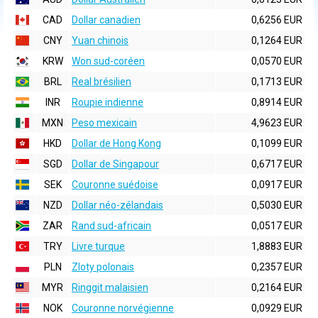
CAD
Dollar canadien
0,6256 EUR
CNY
Yuan chinois
0,1264 EUR
KRW
Won sud-coréen
0,0570 EUR
BRL
Real brésilien
0,1713 EUR
INR
Roupie indienne
0,8914 EUR
MXN
Peso mexicain
4,9623 EUR
HKD
Dollar de Hong Kong
0,1099 EUR
SGD
Dollar de Singapour
0,6717 EUR
SEK
Couronne suédoise
0,0917 EUR
NZD
Dollar néo-zélandais
0,5030 EUR
ZAR
Rand sud-africain
0,0517 EUR
TRY
Livre turque
1,8883 EUR
PLN
Zloty polonais
0,2357 EUR
MYR
Ringgit malaisien
0,2164 EUR
NOK
Couronne norvégienne
0,0929 EUR