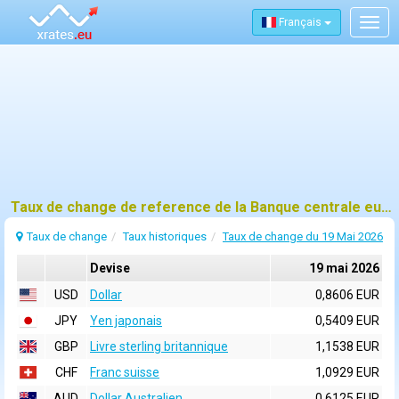
Français
Togg
navig
Taux de change de reference de la Banque centrale europeenne (BCE) pour 19 mai 2026
Taux de change
Taux historiques
Taux de change du 19 Mai 2026
Devise
19 mai 2026
USD
Dollar
0,8606 EUR
JPY
Yen japonais
0,5409 EUR
GBP
Livre sterling britannique
1,1538 EUR
CHF
Franc suisse
1,0929 EUR
AUD
Dollar Australien
0,6125 EUR