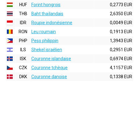
HUF
Forint hongrois
0,2773 EUR
THB
Baht thaïlandais
2,6350 EUR
IDR
Roupie indonésienne
0,0049 EUR
RON
Leu roumain
0,1913 EUR
PHP
Peso philippin
1,3943 EUR
ILS
Shekel israélien
0,2951 EUR
ISK
Couronne islandaise
0,6974 EUR
CZK
Couronne tchèque
4,1157 EUR
DKK
Couronne danoise
0,1338 EUR