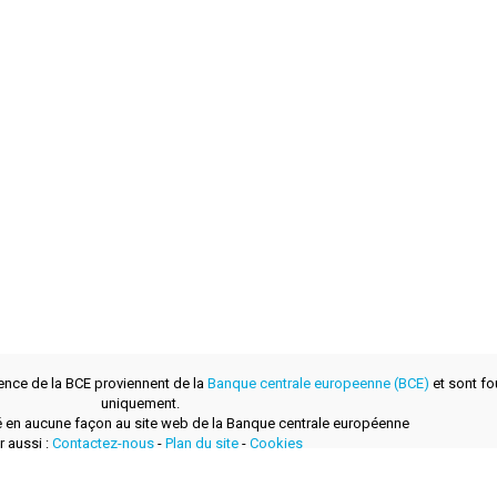
ence de la BCE proviennent de la
Banque centrale europeenne (BCE)
et sont fou
uniquement.
lié en aucune façon au site web de la Banque centrale européenne
r aussi :
Contactez-nous
-
Plan du site
-
Cookies
développé avec
par
layerzero.ro