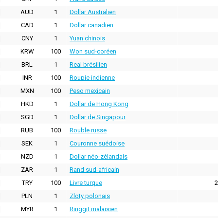
AUD
1
Dollar Australien
CAD
1
Dollar canadien
CNY
1
Yuan chinois
KRW
100
Won sud-coréen
BRL
1
Real brésilien
INR
100
Roupie indienne
MXN
100
Peso mexicain
HKD
1
Dollar de Hong Kong
SGD
1
Dollar de Singapour
RUB
100
Rouble russe
SEK
1
Couronne suédoise
NZD
1
Dollar néo-zélandais
ZAR
1
Rand sud-africain
TRY
100
Livre turque
2
PLN
1
Zloty polonais
MYR
1
Ringgit malaisien