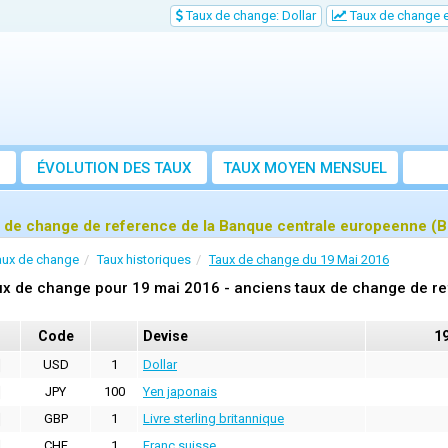
Taux de change: Dollar
Taux de change e
ÉVOLUTION DES TAUX
TAUX MOYEN MENSUEL
 de change de reference de la Banque centrale europeenne (B
aux de change
Taux historiques
Taux de change du 19 Mai 2016
x de change pour 19 mai 2016 - anciens taux de change de re
Code
Devise
1
USD
1
Dollar
JPY
100
Yen japonais
GBP
1
Livre sterling britannique
CHF
1
Franc suisse