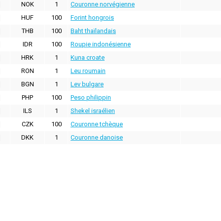
NOK
1
Couronne norvégienne
HUF
100
Forint hongrois
THB
100
Baht thaïlandais
IDR
100
Roupie indonésienne
HRK
1
Kuna croate
RON
1
Leu roumain
BGN
1
Lev bulgare
PHP
100
Peso philippin
ILS
1
Shekel israélien
CZK
100
Couronne tchèque
DKK
1
Couronne danoise