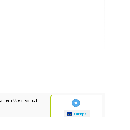
rnies a titre informatif
Europe
xrates
.eu
© 2025-2026