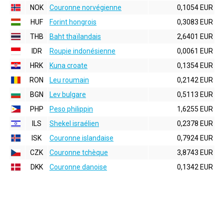
NOK
Couronne norvégienne
0,1054 EUR
HUF
Forint hongrois
0,3083 EUR
THB
Baht thaïlandais
2,6401 EUR
IDR
Roupie indonésienne
0,0061 EUR
HRK
Kuna croate
0,1354 EUR
RON
Leu roumain
0,2142 EUR
BGN
Lev bulgare
0,5113 EUR
PHP
Peso philippin
1,6255 EUR
ILS
Shekel israélien
0,2378 EUR
ISK
Couronne islandaise
0,7924 EUR
CZK
Couronne tchèque
3,8743 EUR
DKK
Couronne danoise
0,1342 EUR