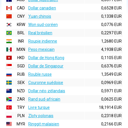
CAD
Dollar canadien
0,6528 EUR
CNY
Yuan chinois
0,1338 EUR
KRW
Won sud-coréen
0,0776 EUR
BRL
Real brésilien
0,2297 EUR
INR
Roupie indienne
1,2680 EUR
MXN
Peso mexicain
4,1938 EUR
HKD
Dollar de Hong Kong
0,1105 EUR
SGD
Dollar de Singapour
0,6376 EUR
RUB
Rouble russe
1,3549 EUR
SEK
Couronne suédoise
0,0969 EUR
NZD
Dollar néo-zélandais
0,5971 EUR
ZAR
Rand sud-africain
0,0625 EUR
TRY
Livre turque
18,1914 EUR
PLN
Zloty polonais
0,2318 EUR
MYR
Ringgit malaisien
0,2166 EUR