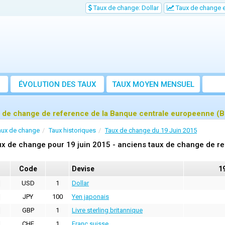
Taux de change: Dollar
Taux de change e
ÉVOLUTION DES TAUX
TAUX MOYEN MENSUEL
 de change de reference de la Banque centrale europeenne (B
aux de change
Taux historiques
Taux de change du 19 Juin 2015
x de change pour 19 juin 2015 - anciens taux de change de r
Code
Devise
19
USD
1
Dollar
JPY
100
Yen japonais
GBP
1
Livre sterling britannique
CHF
1
Franc suisse