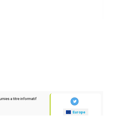
rnies a titre informatif
Europe
xrates
.eu
© 2025-2026