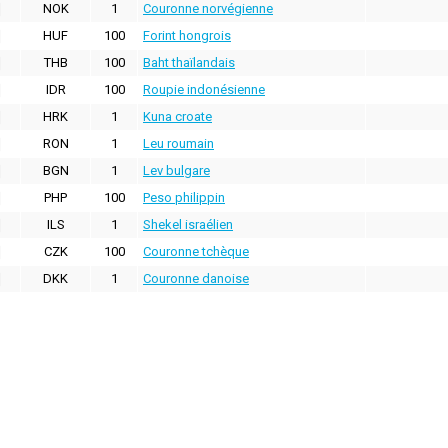
NOK
1
Couronne norvégienne
HUF
100
Forint hongrois
THB
100
Baht thaïlandais
IDR
100
Roupie indonésienne
HRK
1
Kuna croate
RON
1
Leu roumain
BGN
1
Lev bulgare
PHP
100
Peso philippin
ILS
1
Shekel israélien
CZK
100
Couronne tchèque
DKK
1
Couronne danoise