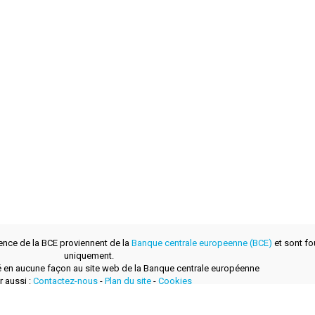
ence de la BCE proviennent de la
Banque centrale europeenne (BCE)
et sont fou
uniquement.
lié en aucune façon au site web de la Banque centrale européenne
r aussi :
Contactez-nous
-
Plan du site
-
Cookies
développé avec
par
layerzero.ro