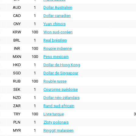
AUD
1
Dollar Australien
CAD
1
Dollar canadien
CNY
1
Yuan chinois
KRW
100
Won sud-coréen
BRL
1
Real brésilien
INR
100
Roupie indienne
MXN
100
Peso mexicain
HKD
1
Dollar de Hong Kong
SGD
1
Dollar de Singapour
RUB
100
Rouble russe
SEK
1
Couronne suédoise
NZD
1
Dollar néo-zélandais
ZAR
1
Rand sud-africain
TRY
100
Livre turque
3
PLN
1
Zloty polonais
MYR
1
Ringgit malaisien