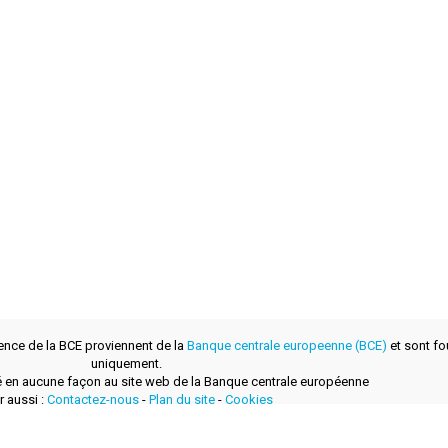
ence de la BCE proviennent de la
Banque centrale europeenne (BCE)
et sont fou
uniquement.
lié en aucune façon au site web de la Banque centrale européenne
r aussi :
Contactez-nous
-
Plan du site
-
Cookies
développé avec
par
layerzero.ro