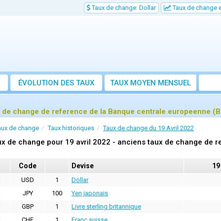
Taux de change: Dollar
Taux de change e
ÉVOLUTION DES TAUX
TAUX MOYEN MENSUEL
 de change de reference de la Banque centrale europeenne (BC
aux de change
Taux historiques
Taux de change du 19 Avril 2022
x de change pour 19 avril 2022 - anciens taux de change de r
Code
Devise
19
USD
1
Dollar
JPY
100
Yen japonais
GBP
1
Livre sterling britannique
CHF
1
Franc suisse