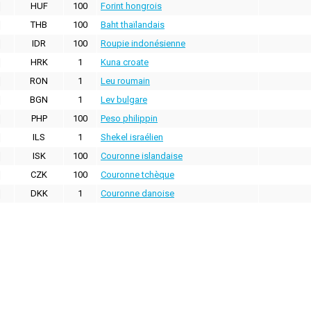
HUF
100
Forint hongrois
THB
100
Baht thaïlandais
IDR
100
Roupie indonésienne
HRK
1
Kuna croate
RON
1
Leu roumain
BGN
1
Lev bulgare
PHP
100
Peso philippin
ILS
1
Shekel israélien
ISK
100
Couronne islandaise
CZK
100
Couronne tchèque
DKK
1
Couronne danoise