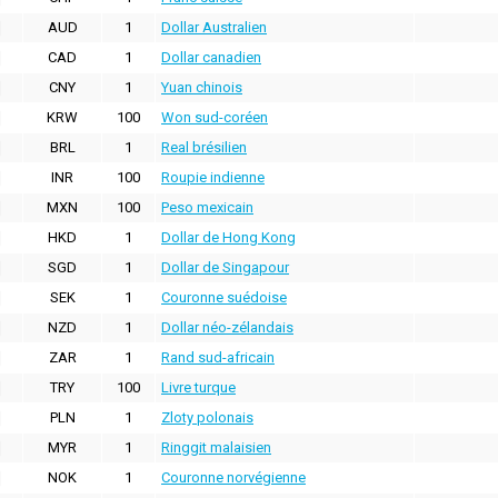
AUD
1
Dollar Australien
CAD
1
Dollar canadien
CNY
1
Yuan chinois
KRW
100
Won sud-coréen
BRL
1
Real brésilien
INR
100
Roupie indienne
MXN
100
Peso mexicain
HKD
1
Dollar de Hong Kong
SGD
1
Dollar de Singapour
SEK
1
Couronne suédoise
NZD
1
Dollar néo-zélandais
ZAR
1
Rand sud-africain
TRY
100
Livre turque
PLN
1
Zloty polonais
MYR
1
Ringgit malaisien
NOK
1
Couronne norvégienne