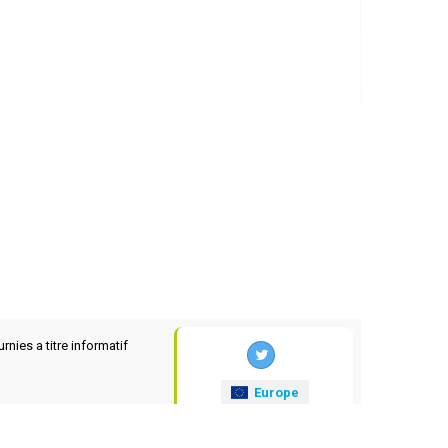
rnies a titre informatif
Europe
xrates
.eu
© 2025-2026