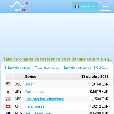
Français
Togg
navig
Taux de change de reference de la Banque centrale europeenne (BCE) pour 18 octobre 2022
Taux de change
Taux historiques
Taux de change du 18 Octobre 2022
Devise
18 octobre 2022
USD
Dollar
1,0168 EUR
JPY
Yen japonais
0,6819 EUR
GBP
Livre sterling britannique
1,1504 EUR
CHF
Franc suisse
1,0212 EUR
AUD
Dollar Australien
0,6428 EUR