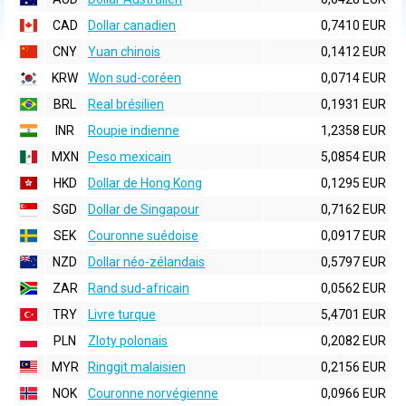
CAD
Dollar canadien
0,7410 EUR
CNY
Yuan chinois
0,1412 EUR
KRW
Won sud-coréen
0,0714 EUR
BRL
Real brésilien
0,1931 EUR
INR
Roupie indienne
1,2358 EUR
MXN
Peso mexicain
5,0854 EUR
HKD
Dollar de Hong Kong
0,1295 EUR
SGD
Dollar de Singapour
0,7162 EUR
SEK
Couronne suédoise
0,0917 EUR
NZD
Dollar néo-zélandais
0,5797 EUR
ZAR
Rand sud-africain
0,0562 EUR
TRY
Livre turque
5,4701 EUR
PLN
Zloty polonais
0,2082 EUR
MYR
Ringgit malaisien
0,2156 EUR
NOK
Couronne norvégienne
0,0966 EUR