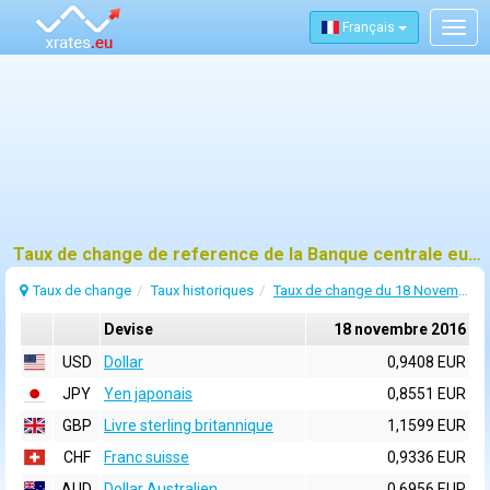
Français
Togg
navig
Taux de change de reference de la Banque centrale europeenne (BCE) pour 18 novembre 2016
Taux de change
Taux historiques
Taux de change du 18 Novembre 2016
Devise
18 novembre 2016
USD
Dollar
0,9408 EUR
JPY
Yen japonais
0,8551 EUR
GBP
Livre sterling britannique
1,1599 EUR
CHF
Franc suisse
0,9336 EUR
AUD
Dollar Australien
0,6956 EUR