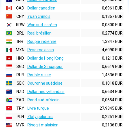
CAD
Dollar canadien
0,6961 EUR
CNY
Yuan chinois
0,1367 EUR
KRW
Won sud-coréen
0,0800 EUR
BRL
Real brésilien
0,2774 EUR
INR
Roupie indienne
1,3847 EUR
MXN
Peso mexicain
4,6090 EUR
HKD
Dollar de Hong Kong
0,1213 EUR
SGD
Dollar de Singapour
0,6619 EUR
RUB
Rouble russe
1,4536 EUR
SEK
Couronne suédoise
0,1018 EUR
NZD
Dollar néo-zélandais
0,6634 EUR
ZAR
Rand sud-africain
0,0654 EUR
TRY
Livre turque
27,9345 EUR
PLN
Zloty polonais
0,2251 EUR
MYR
Ringgit malaisien
0,2136 EUR