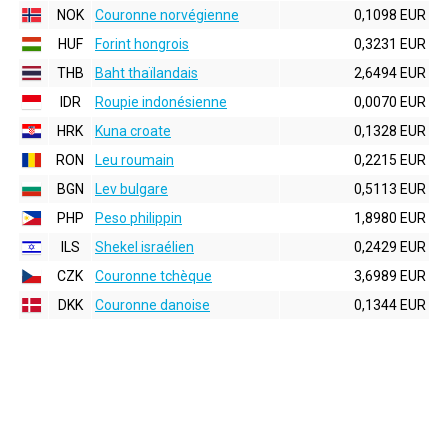
NOK
Couronne norvégienne
0,1098 EUR
HUF
Forint hongrois
0,3231 EUR
THB
Baht thaïlandais
2,6494 EUR
IDR
Roupie indonésienne
0,0070 EUR
HRK
Kuna croate
0,1328 EUR
RON
Leu roumain
0,2215 EUR
BGN
Lev bulgare
0,5113 EUR
PHP
Peso philippin
1,8980 EUR
ILS
Shekel israélien
0,2429 EUR
CZK
Couronne tchèque
3,6989 EUR
DKK
Couronne danoise
0,1344 EUR