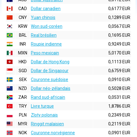
CAD
Dollar canadien
0,6177 EUR
CNY
Yuan chinois
0,1289 EUR
KRW
Won sud-coréen
0,0567 EUR
BRL
Real brésilien
0,1695 EUR
INR
Roupie indienne
0,9249 EUR
MXN
Peso mexicain
5,0170 EUR
HKD
Dollar de Hong Kong
0,1113 EUR
SGD
Dollar de Singapour
0,6759 EUR
SEK
Couronne suédoise
0,0910 EUR
NZD
Dollar néo-zélandais
0,5028 EUR
ZAR
Rand sud-africain
0,0531 EUR
TRY
Livre turque
1,8786 EUR
PLN
Zloty polonais
0,2349 EUR
MYR
Ringgit malaisien
0,2119 EUR
NOK
Couronne norvégienne
0,0901 EUR