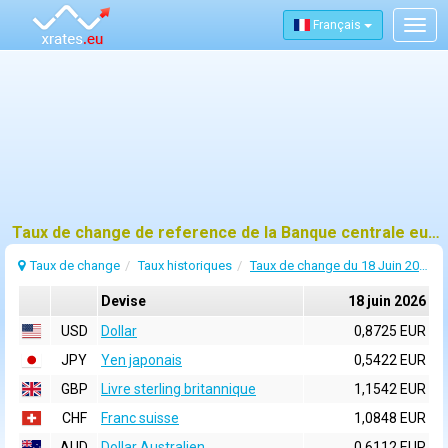
Français
Togg
navig
Taux de change de reference de la Banque centrale europeenne (BCE) pour 18 juin 2026
Taux de change
Taux historiques
Taux de change du 18 Juin 2026
Devise
18 juin 2026
USD
Dollar
0,8725 EUR
JPY
Yen japonais
0,5422 EUR
GBP
Livre sterling britannique
1,1542 EUR
CHF
Franc suisse
1,0848 EUR
AUD
Dollar Australien
0,6112 EUR