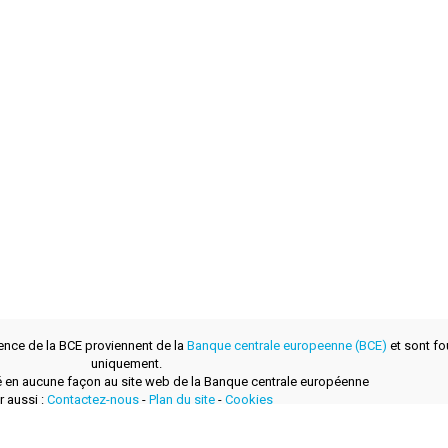
ence de la BCE proviennent de la
Banque centrale europeenne (BCE)
et sont fou
uniquement.
lié en aucune façon au site web de la Banque centrale européenne
r aussi :
Contactez-nous
-
Plan du site
-
Cookies
développé avec
par
layerzero.ro