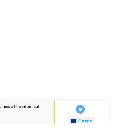
rnies a titre informatif
Europe
xrates
.eu
© 2025-2026