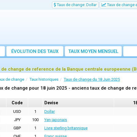
Taux de change: Dollar
Taux de change e
ÉVOLUTION DES TAUX
TAUX MOYEN MENSUEL
 de change de reference de la Banque centrale europeenne (B
aux de change
Taux historiques
Taux de change du 18 Juin 2025
x de change pour 18 juin 2025 - anciens taux de change de r
Code
Devise
18
USD
1
Dollar
JPY
100
Yen japonais
GBP
1
Livre sterling britannique
CHF
1
Franc suisse