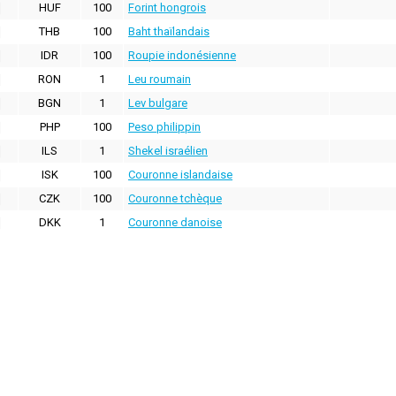
HUF
100
Forint hongrois
THB
100
Baht thaïlandais
IDR
100
Roupie indonésienne
RON
1
Leu roumain
BGN
1
Lev bulgare
PHP
100
Peso philippin
ILS
1
Shekel israélien
ISK
100
Couronne islandaise
CZK
100
Couronne tchèque
DKK
1
Couronne danoise