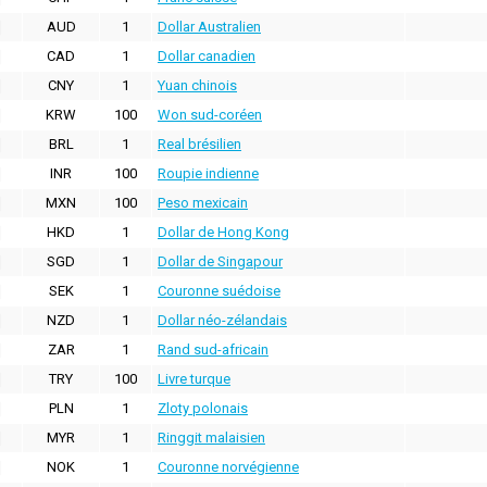
AUD
1
Dollar Australien
CAD
1
Dollar canadien
CNY
1
Yuan chinois
KRW
100
Won sud-coréen
BRL
1
Real brésilien
INR
100
Roupie indienne
MXN
100
Peso mexicain
HKD
1
Dollar de Hong Kong
SGD
1
Dollar de Singapour
SEK
1
Couronne suédoise
NZD
1
Dollar néo-zélandais
ZAR
1
Rand sud-africain
TRY
100
Livre turque
PLN
1
Zloty polonais
MYR
1
Ringgit malaisien
NOK
1
Couronne norvégienne