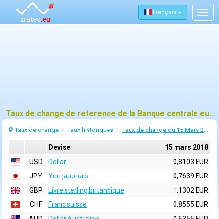
Français
Togg
navig
Taux de change de reference de la Banque centrale europeenne (BCE) pour 15 mars 2018
Taux de change
Taux historiques
Taux de change du 15 Mars 2018
Devise
15 mars 2018
USD
Dollar
0,8103 EUR
JPY
Yen japonais
0,7639 EUR
GBP
Livre sterling britannique
1,1302 EUR
CHF
Franc suisse
0,8555 EUR
AUD
Dollar Australien
0,6355 EUR