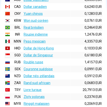
CAD
Dollar canadien
0,6240 EUR
CNY
Yuan chinois
0,1283 EUR
KRW
Won sud-coréen
0,0761 EUR
BRL
Real brésilien
0,2464 EUR
INR
Roupie indienne
1,2476 EUR
MXN
Peso mexicain
4,3357 EUR
HKD
Dollar de Hong Kong
0,1033 EUR
SGD
Dollar de Singapour
0,6180 EUR
RUB
Rouble russe
1,4157 EUR
SEK
Couronne suédoise
0,0991 EUR
NZD
Dollar néo-zélandais
0,5912 EUR
ZAR
Rand sud-africain
0,0683 EUR
TRY
Livre turque
20,7913 EUR
PLN
Zloty polonais
0,2374 EUR
MYR
Ringgit malaisien
0,2069 EUR