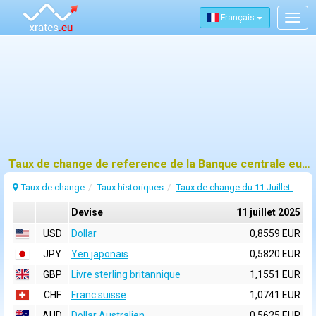
Français
Togg
navig
Taux de change de reference de la Banque centrale europeenne (BCE) pour 11 juillet 2025
Taux de change
Taux historiques
Taux de change du 11 Juillet 2025
Devise
11 juillet 2025
USD
Dollar
0,8559 EUR
JPY
Yen japonais
0,5820 EUR
GBP
Livre sterling britannique
1,1551 EUR
CHF
Franc suisse
1,0741 EUR
AUD
Dollar Australien
0,5625 EUR