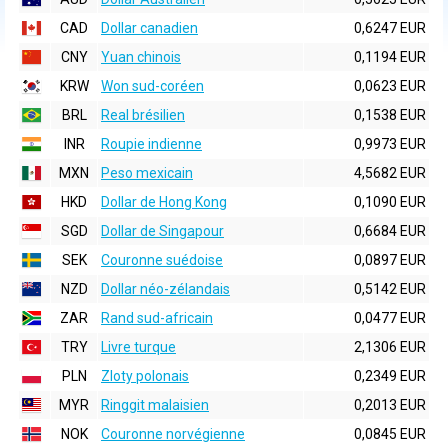
CAD
Dollar canadien
0,6247 EUR
CNY
Yuan chinois
0,1194 EUR
KRW
Won sud-coréen
0,0623 EUR
BRL
Real brésilien
0,1538 EUR
INR
Roupie indienne
0,9973 EUR
MXN
Peso mexicain
4,5682 EUR
HKD
Dollar de Hong Kong
0,1090 EUR
SGD
Dollar de Singapour
0,6684 EUR
SEK
Couronne suédoise
0,0897 EUR
NZD
Dollar néo-zélandais
0,5142 EUR
ZAR
Rand sud-africain
0,0477 EUR
TRY
Livre turque
2,1306 EUR
PLN
Zloty polonais
0,2349 EUR
MYR
Ringgit malaisien
0,2013 EUR
NOK
Couronne norvégienne
0,0845 EUR