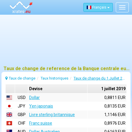
Français
Togg
navig
Taux de change de reference de la Banque centrale europeenne (BCE) pour 1 juillet 2019
Taux de change
Taux historiques
Taux de change du 1 Juillet 2019
Devise
1 juillet 2019
USD
Dollar
0,8811 EUR
JPY
Yen japonais
0,8135 EUR
GBP
Livre sterling britannique
1,1146 EUR
CHF
Franc suisse
0,8976 EUR
AUD
Dollar Australien
0,6163 EUR