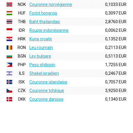
NOK
Couronne norvégienne
0,1033 EUR
HUF
Forint hongrois
0,3097 EUR
THB
Baht thaïlandais
2,8760 EUR
IDR
Roupie indonésienne
0,0062 EUR
HRK
Kuna croate
0,1352 EUR
RON
Leu roumain
0,2113 EUR
BGN
Lev bulgare
0,5113 EUR
PHP
Peso philippin
1,7255 EUR
ILS
Shekel israélien
0,2467 EUR
ISK
Couronne islandaise
0,7057 EUR
CZK
Couronne tchèque
3,9250 EUR
DKK
Couronne danoise
0,1340 EUR