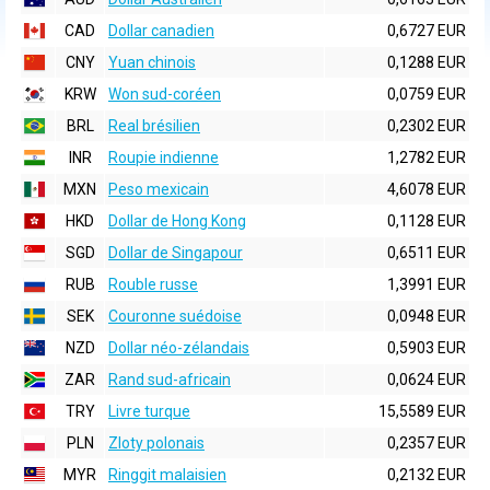
CAD
Dollar canadien
0,6727 EUR
CNY
Yuan chinois
0,1288 EUR
KRW
Won sud-coréen
0,0759 EUR
BRL
Real brésilien
0,2302 EUR
INR
Roupie indienne
1,2782 EUR
MXN
Peso mexicain
4,6078 EUR
HKD
Dollar de Hong Kong
0,1128 EUR
SGD
Dollar de Singapour
0,6511 EUR
RUB
Rouble russe
1,3991 EUR
SEK
Couronne suédoise
0,0948 EUR
NZD
Dollar néo-zélandais
0,5903 EUR
ZAR
Rand sud-africain
0,0624 EUR
TRY
Livre turque
15,5589 EUR
PLN
Zloty polonais
0,2357 EUR
MYR
Ringgit malaisien
0,2132 EUR