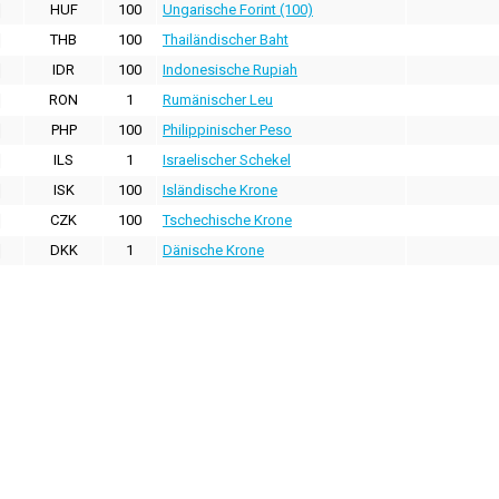
HUF
100
Ungarische Forint (100)
THB
100
Thailändischer Baht
IDR
100
Indonesische Rupiah
RON
1
Rumänischer Leu
PHP
100
Philippinischer Peso
ILS
1
Israelischer Schekel
ISK
100
Isländische Krone
CZK
100
Tschechische Krone
DKK
1
Dänische Krone