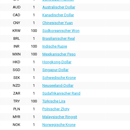
AUD
1
Australischer Dollar
CAD
1
Kanadischer Dollar
CNY
1
Chinesischer Yuan
KRW
100
Südkoreanischer Won
BRL
1
Brasilianischer Real
INR
100
Indische Rupie
MXN
100
Mexikanischer Peso
HKD
1
Hongkong-Dollar
SGD
1
Singapur-Dollar
SEK
1
Schwedische Krone
NZD
1
Neuseeland-Dollar
ZAR
1
Südafrikanischer Rand
TRY
100
Türkische Lira
PLN
1
Polnischer Złoty
MYR
1
Malaysischer Ringgit
NOK
1
Norwegische Krone