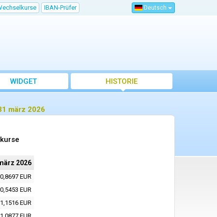
Wechselkurse
IBAN-Prüfer
Deutsch
WIDGET
HISTORIE
31 märz 2026
lkurse
märz 2026
0,8697 EUR
0,5453 EUR
1,1516 EUR
1,0877 EUR