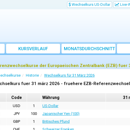
Wechselkurs US-Dollar
Live-
KURSVERLAUF
MONATSDURCHSCHNITT
renzwechselkurse der Europaeischen Zentralbank (EZB) fuer 
echselkurse
Historie
Wechselkurs für 31 März 2026
chselkurs fuer 31 märz 2026 - fruehere EZB-Referenzwechse
Code
Währung
31 
USD
1
US-Dollar
JPY
100
Japanischer Yen (100)
GBP
1
Britisches Pfund
CHF
1
Schweizer Franken