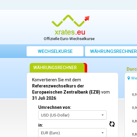
Offizielle Euro-Wechselkurse
WECHSELKURSE
WÄHRUNGSRECHNER
WÄHRUNGSRECHNER
Durc
We
Konvertieren Sie mit dem
Referenzwechselkurs der
Europaeischen Zentralbank (EZB)
vom
0,9
31 Juli 2026
:
Umrechnen von:
0,9
USD (US-Dollar)
0,8
in:
EUR (Euro)
0,8