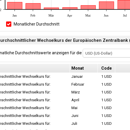
2
Jan
Feb
Mär
Apr
Mai
Jun
Jul
Monatlicher Durchschnitt
atliche Durchschnittswerte anzeigen für die
USD (US-Dollar)
Monat
Code
schnittlicher Wechselkurs für:
Januar
1 USD
schnittlicher Wechselkurs für:
Februar
1 USD
schnittlicher Wechselkurs für:
März
1 USD
schnittlicher Wechselkurs für:
April
1 USD
schnittlicher Wechselkurs für:
Mai
1 USD
schnittlicher Wechselkurs für:
Juni
1 USD
schnittlicher Wechselkurs für:
Juli
1 USD