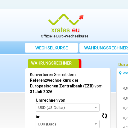
Offizielle Euro-Wechselkurse
WECHSELKURSE
WÄHRUNGSRECHNER
WÄHRUNGSRECHNER
Durc
We
Konvertieren Sie mit dem
Referenzwechselkurs der
Europaeischen Zentralbank (EZB)
vom
0,8
31 Juli 2026
:
0,8
Umrechnen von:
USD (US-Dollar)
0,7
in:
0,7
EUR (Euro)
0,7