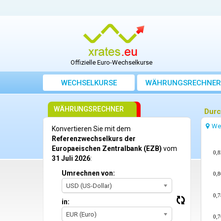
Offizielle Euro-Wechselkurse
WECHSELKURSE
WÄHRUNGSRECHNER
WÄHRUNGSRECHNER
Durc
We
Konvertieren Sie mit dem
Referenzwechselkurs der
Europaeischen Zentralbank (EZB)
vom
0,8
31 Juli 2026
:
Umrechnen von:
0,8
USD (US-Dollar)
0,7
in:
EUR (Euro)
0,7