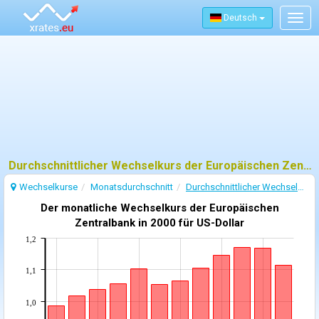
Deutsch
Togg
navig
Durchschnittlicher Wechselkurs der Europäischen Zentralbank (EZB) - 2000
Wechselkurse
Monatsdurchschnitt
Durchschnittlicher Wechselkurs 2000
Der monatliche Wechselkurs der Europäischen
Zentralbank in 2000 für US-Dollar
1,2
1,1
1,0