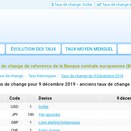
Taux de change: Dollar
Taux de change e
ÉVOLUTION DES TAUX
TAUX MOYEN MENSUEL
 de change de reference de la Banque centrale europeenne (
aux de change
Taux historiques
Taux de change du 9 Décembre 2019
ux de change pour 9 décembre 2019 - anciens taux de change 
Code
Devise
9 déce
USD
1
Dollar
JPY
100
Yen japonais
GBP
1
Livre sterling britannique
CHF
1
Franc suisse