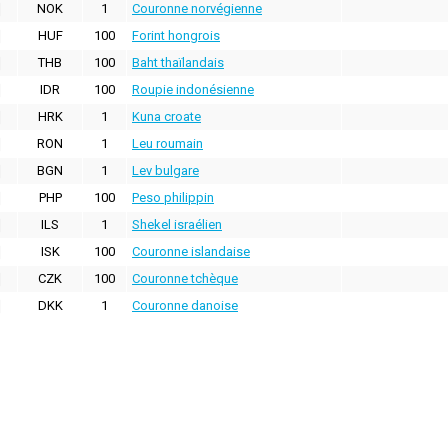
NOK
1
Couronne norvégienne
HUF
100
Forint hongrois
THB
100
Baht thaïlandais
IDR
100
Roupie indonésienne
HRK
1
Kuna croate
RON
1
Leu roumain
BGN
1
Lev bulgare
PHP
100
Peso philippin
ILS
1
Shekel israélien
ISK
100
Couronne islandaise
CZK
100
Couronne tchèque
DKK
1
Couronne danoise