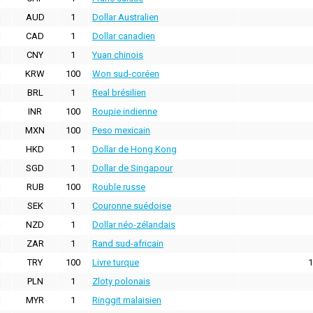
AUD
1
Dollar Australien
CAD
1
Dollar canadien
CNY
1
Yuan chinois
KRW
100
Won sud-coréen
BRL
1
Real brésilien
INR
100
Roupie indienne
MXN
100
Peso mexicain
HKD
1
Dollar de Hong Kong
SGD
1
Dollar de Singapour
RUB
100
Rouble russe
SEK
1
Couronne suédoise
NZD
1
Dollar néo-zélandais
ZAR
1
Rand sud-africain
TRY
100
Livre turque
1
PLN
1
Zloty polonais
MYR
1
Ringgit malaisien