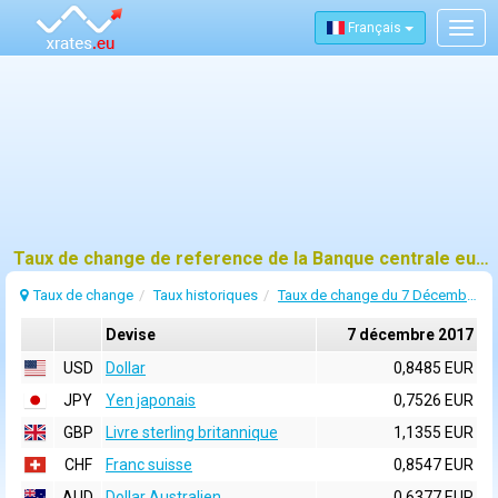
Français
Togg
navig
Taux de change de reference de la Banque centrale europeenne (BCE) pour 7 décembre 2017
Taux de change
Taux historiques
Taux de change du 7 Décembre 2017
Devise
7 décembre 2017
USD
Dollar
0,8485 EUR
JPY
Yen japonais
0,7526 EUR
GBP
Livre sterling britannique
1,1355 EUR
CHF
Franc suisse
0,8547 EUR
AUD
Dollar Australien
0,6377 EUR