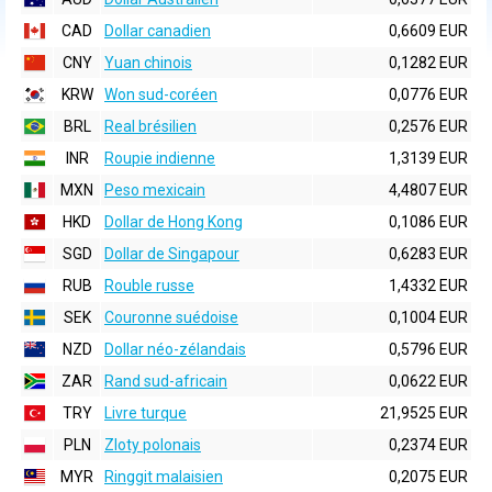
CAD
Dollar canadien
0,6609 EUR
CNY
Yuan chinois
0,1282 EUR
KRW
Won sud-coréen
0,0776 EUR
BRL
Real brésilien
0,2576 EUR
INR
Roupie indienne
1,3139 EUR
MXN
Peso mexicain
4,4807 EUR
HKD
Dollar de Hong Kong
0,1086 EUR
SGD
Dollar de Singapour
0,6283 EUR
RUB
Rouble russe
1,4332 EUR
SEK
Couronne suédoise
0,1004 EUR
NZD
Dollar néo-zélandais
0,5796 EUR
ZAR
Rand sud-africain
0,0622 EUR
TRY
Livre turque
21,9525 EUR
PLN
Zloty polonais
0,2374 EUR
MYR
Ringgit malaisien
0,2075 EUR