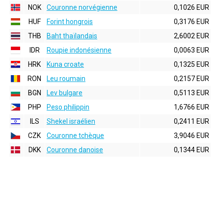
NOK
Couronne norvégienne
0,1026 EUR
HUF
Forint hongrois
0,3176 EUR
THB
Baht thaïlandais
2,6002 EUR
IDR
Roupie indonésienne
0,0063 EUR
HRK
Kuna croate
0,1325 EUR
RON
Leu roumain
0,2157 EUR
BGN
Lev bulgare
0,5113 EUR
PHP
Peso philippin
1,6766 EUR
ILS
Shekel israélien
0,2411 EUR
CZK
Couronne tchèque
3,9046 EUR
DKK
Couronne danoise
0,1344 EUR