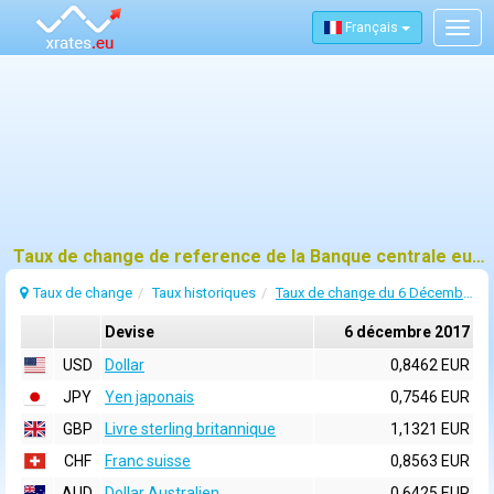
Français
Togg
navig
Taux de change de reference de la Banque centrale europeenne (BCE) pour 6 décembre 2017
Taux de change
Taux historiques
Taux de change du 6 Décembre 2017
Devise
6 décembre 2017
USD
Dollar
0,8462 EUR
JPY
Yen japonais
0,7546 EUR
GBP
Livre sterling britannique
1,1321 EUR
CHF
Franc suisse
0,8563 EUR
AUD
Dollar Australien
0,6425 EUR