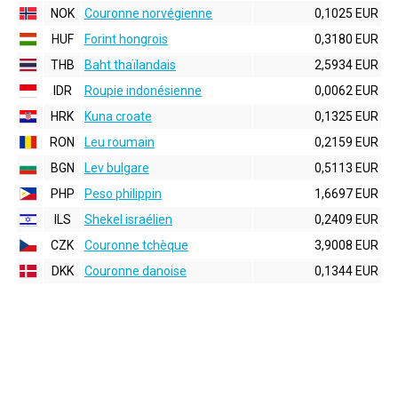
NOK
Couronne norvégienne
0,1025 EUR
HUF
Forint hongrois
0,3180 EUR
THB
Baht thaïlandais
2,5934 EUR
IDR
Roupie indonésienne
0,0062 EUR
HRK
Kuna croate
0,1325 EUR
RON
Leu roumain
0,2159 EUR
BGN
Lev bulgare
0,5113 EUR
PHP
Peso philippin
1,6697 EUR
ILS
Shekel israélien
0,2409 EUR
CZK
Couronne tchèque
3,9008 EUR
DKK
Couronne danoise
0,1344 EUR