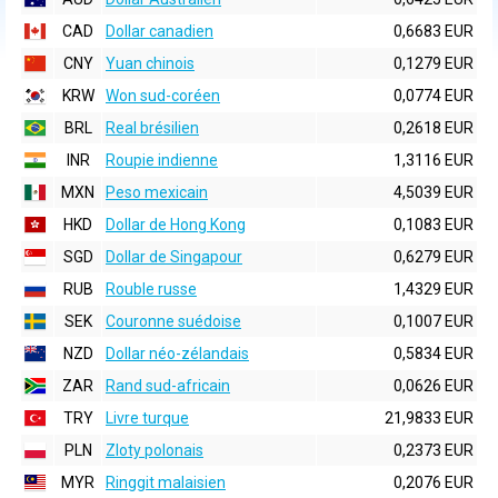
CAD
Dollar canadien
0,6683 EUR
CNY
Yuan chinois
0,1279 EUR
KRW
Won sud-coréen
0,0774 EUR
BRL
Real brésilien
0,2618 EUR
INR
Roupie indienne
1,3116 EUR
MXN
Peso mexicain
4,5039 EUR
HKD
Dollar de Hong Kong
0,1083 EUR
SGD
Dollar de Singapour
0,6279 EUR
RUB
Rouble russe
1,4329 EUR
SEK
Couronne suédoise
0,1007 EUR
NZD
Dollar néo-zélandais
0,5834 EUR
ZAR
Rand sud-africain
0,0626 EUR
TRY
Livre turque
21,9833 EUR
PLN
Zloty polonais
0,2373 EUR
MYR
Ringgit malaisien
0,2076 EUR