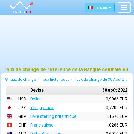
Français
Togg
navig
Taux de change de reference de la Banque centrale europeenne (BCE) pour 30 août 2022
Taux de change
Taux historiques
Taux de change du 30 Août 2022
Devise
30 août 2022
USD
Dollar
0,9966 EUR
JPY
Yen japonais
0,7209 EUR
GBP
Livre sterling britannique
1,1676 EUR
CHF
Franc suisse
1,0266 EUR
AUD
Dollar Australien
0,6910 EUR