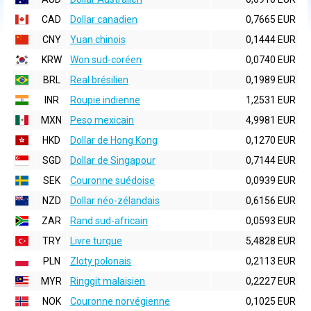
CAD
Dollar canadien
0,7665 EUR
CNY
Yuan chinois
0,1444 EUR
KRW
Won sud-coréen
0,0740 EUR
BRL
Real brésilien
0,1989 EUR
INR
Roupie indienne
1,2531 EUR
MXN
Peso mexicain
4,9981 EUR
HKD
Dollar de Hong Kong
0,1270 EUR
SGD
Dollar de Singapour
0,7144 EUR
SEK
Couronne suédoise
0,0939 EUR
NZD
Dollar néo-zélandais
0,6156 EUR
ZAR
Rand sud-africain
0,0593 EUR
TRY
Livre turque
5,4828 EUR
PLN
Zloty polonais
0,2113 EUR
MYR
Ringgit malaisien
0,2227 EUR
NOK
Couronne norvégienne
0,1025 EUR