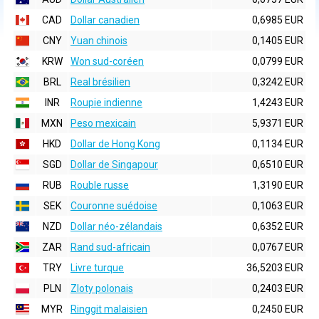
CAD
Dollar canadien
0,6985 EUR
CNY
Yuan chinois
0,1405 EUR
KRW
Won sud-coréen
0,0799 EUR
BRL
Real brésilien
0,3242 EUR
INR
Roupie indienne
1,4243 EUR
MXN
Peso mexicain
5,9371 EUR
HKD
Dollar de Hong Kong
0,1134 EUR
SGD
Dollar de Singapour
0,6510 EUR
RUB
Rouble russe
1,3190 EUR
SEK
Couronne suédoise
0,1063 EUR
NZD
Dollar néo-zélandais
0,6352 EUR
ZAR
Rand sud-africain
0,0767 EUR
TRY
Livre turque
36,5203 EUR
PLN
Zloty polonais
0,2403 EUR
MYR
Ringgit malaisien
0,2450 EUR