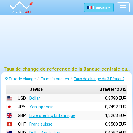
Français
Togg
navig
Taux de change de reference de la Banque centrale europeenne (BCE) pour 3 février 2015
Taux de change
Taux historiques
Taux de change du 3 Février 2015
Devise
3 février 2015
USD
Dollar
0,8790 EUR
JPY
Yen japonais
0,7492 EUR
GBP
Livre sterling britannique
1,3263 EUR
CHF
Franc suisse
0,9500 EUR
AUD
Dollar Australien
0,6757 EUR