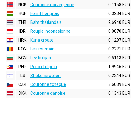
NOK
Couronne norvégienne
0,1158 EUR
HUF
Forint hongrois
0,3234 EUR
THB
Baht thaïlandais
2,6940 EUR
IDR
Roupie indonésienne
0,0070 EUR
HRK
Kuna croate
0,1297 EUR
RON
Leu roumain
0,2271 EUR
BGN
Lev bulgare
0,5113 EUR
PHP
Peso philippin
1,9946 EUR
ILS
Shekel israélien
0,2244 EUR
CZK
Couronne tchèque
3,6039 EUR
DKK
Couronne danoise
0,1343 EUR