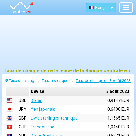
Français
Togg
navig
Taux de change de reference de la Banque centrale europeenne (BCE) pour 3 août 2023
Taux de change
Taux historiques
Taux de change du 3 Août 2023
Devise
3 août 2023
USD
Dollar
0,9147 EUR
JPY
Yen japonais
0,6400 EUR
GBP
Livre sterling britannique
1,1565 EUR
CHF
Franc suisse
1,0440 EUR
AUD
Dollar Australien
0,5971 EUR