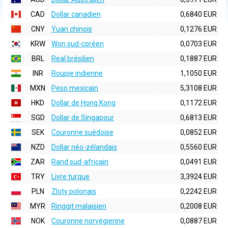
CAD
Dollar canadien
0,6840 EUR
CNY
Yuan chinois
0,1276 EUR
KRW
Won sud-coréen
0,0703 EUR
BRL
Real brésilien
0,1887 EUR
INR
Roupie indienne
1,1050 EUR
MXN
Peso mexicain
5,3108 EUR
HKD
Dollar de Hong Kong
0,1172 EUR
SGD
Dollar de Singapour
0,6813 EUR
SEK
Couronne suédoise
0,0852 EUR
NZD
Dollar néo-zélandais
0,5560 EUR
ZAR
Rand sud-africain
0,0491 EUR
TRY
Livre turque
3,3924 EUR
PLN
Zloty polonais
0,2242 EUR
MYR
Ringgit malaisien
0,2008 EUR
NOK
Couronne norvégienne
0,0887 EUR