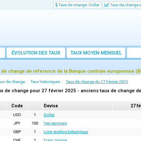
Taux de change: Dollar
Taux de change e
ÉVOLUTION DES TAUX
TAUX MOYEN MENSUEL
 de change de reference de la Banque centrale europeenne (B
aux de change
Taux historiques
Taux de change du 27 Février 2025
x de change pour 27 février 2025 - anciens taux de change d
Code
Devise
27 fé
USD
1
Dollar
JPY
100
Yen japonais
GBP
1
Livre sterling britannique
CHF
1
Franc suisse