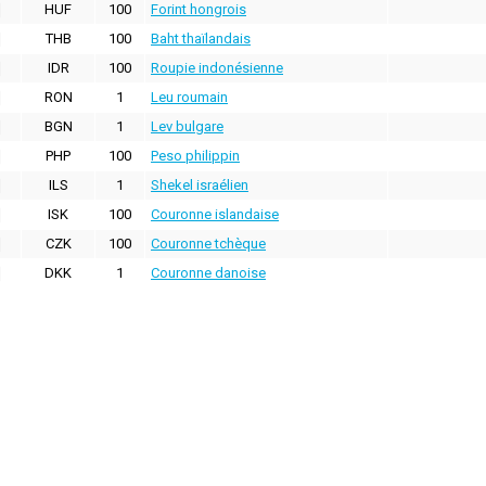
HUF
100
Forint hongrois
THB
100
Baht thaïlandais
IDR
100
Roupie indonésienne
RON
1
Leu roumain
BGN
1
Lev bulgare
PHP
100
Peso philippin
ILS
1
Shekel israélien
ISK
100
Couronne islandaise
CZK
100
Couronne tchèque
DKK
1
Couronne danoise