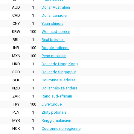
AUD
1
Dollar Australien
CAD
1
Dollar canadien
CNY
1
Yuan chinois
KRW
100
Won sud-coréen
BRL
1
Real brésilien
INR
100
Roupie indienne
MXN
100
Peso mexicain
HKD
1
Dollar de Hong Kong
SGD
1
Dollar de Singapour
SEK
1
Couronne suédoise
NZD
1
Dollar néo-zélandais
ZAR
1
Rand sud-africain
TRY
100
Livre turque
PLN
1
Zloty polonais
MYR
1
Ringgit malaisien
NOK
1
Couronne norvégienne