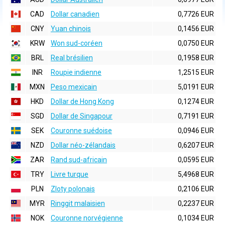
CAD
Dollar canadien
0,7726 EUR
CNY
Yuan chinois
0,1456 EUR
KRW
Won sud-coréen
0,0750 EUR
BRL
Real brésilien
0,1958 EUR
INR
Roupie indienne
1,2515 EUR
MXN
Peso mexicain
5,0191 EUR
HKD
Dollar de Hong Kong
0,1274 EUR
SGD
Dollar de Singapour
0,7191 EUR
SEK
Couronne suédoise
0,0946 EUR
NZD
Dollar néo-zélandais
0,6207 EUR
ZAR
Rand sud-africain
0,0595 EUR
TRY
Livre turque
5,4968 EUR
PLN
Zloty polonais
0,2106 EUR
MYR
Ringgit malaisien
0,2237 EUR
NOK
Couronne norvégienne
0,1034 EUR