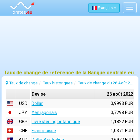
Français
Togg
navig
Taux de change de reference de la Banque centrale europeenne (BCE) pour 26 août 2022
Taux de change
Taux historiques
Taux de change du 26 Août 2022
Devise
26 août 2022
USD
Dollar
0,9993 EUR
JPY
Yen japonais
0,7298 EUR
GBP
Livre sterling britannique
1,1822 EUR
CHF
Franc suisse
1,0371 EUR
AUD
Dollar Australien
0,6977 EUR