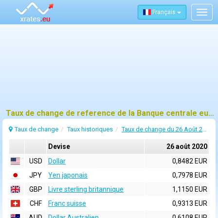
Français
Togg
navig
Taux de change de reference de la Banque centrale europeenne (BCE) pour 26 août 2020
Taux de change
Taux historiques
Taux de change du 26 Août 2020
Devise
26 août 2020
USD
Dollar
0,8482 EUR
JPY
Yen japonais
0,7978 EUR
GBP
Livre sterling britannique
1,1150 EUR
CHF
Franc suisse
0,9313 EUR
AUD
Dollar Australien
0,6108 EUR