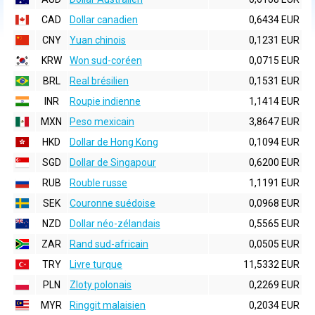
CAD
Dollar canadien
0,6434 EUR
CNY
Yuan chinois
0,1231 EUR
KRW
Won sud-coréen
0,0715 EUR
BRL
Real brésilien
0,1531 EUR
INR
Roupie indienne
1,1414 EUR
MXN
Peso mexicain
3,8647 EUR
HKD
Dollar de Hong Kong
0,1094 EUR
SGD
Dollar de Singapour
0,6200 EUR
RUB
Rouble russe
1,1191 EUR
SEK
Couronne suédoise
0,0968 EUR
NZD
Dollar néo-zélandais
0,5565 EUR
ZAR
Rand sud-africain
0,0505 EUR
TRY
Livre turque
11,5332 EUR
PLN
Zloty polonais
0,2269 EUR
MYR
Ringgit malaisien
0,2034 EUR