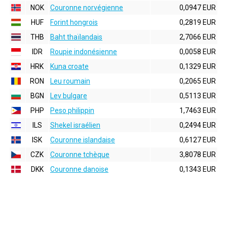
NOK
Couronne norvégienne
0,0947 EUR
HUF
Forint hongrois
0,2819 EUR
THB
Baht thaïlandais
2,7066 EUR
IDR
Roupie indonésienne
0,0058 EUR
HRK
Kuna croate
0,1329 EUR
RON
Leu roumain
0,2065 EUR
BGN
Lev bulgare
0,5113 EUR
PHP
Peso philippin
1,7463 EUR
ILS
Shekel israélien
0,2494 EUR
ISK
Couronne islandaise
0,6127 EUR
CZK
Couronne tchèque
3,8078 EUR
DKK
Couronne danoise
0,1343 EUR