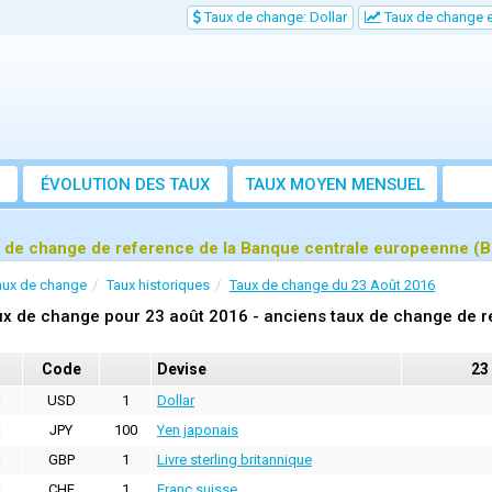
Taux de change: Dollar
Taux de change e
ÉVOLUTION DES TAUX
TAUX MOYEN MENSUEL
 de change de reference de la Banque centrale europeenne (B
aux de change
Taux historiques
Taux de change du 23 Août 2016
x de change pour 23 août 2016 - anciens taux de change de r
Code
Devise
23
USD
1
Dollar
JPY
100
Yen japonais
GBP
1
Livre sterling britannique
CHF
1
Franc suisse