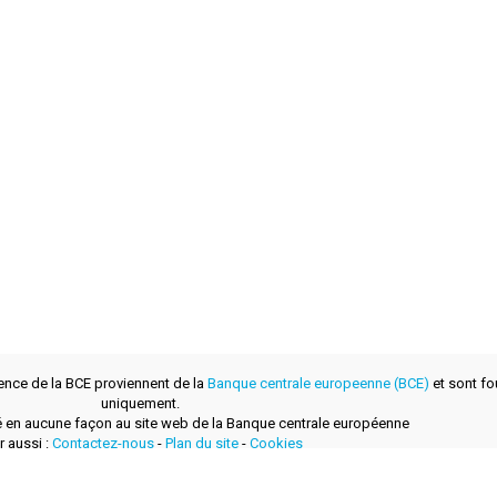
ence de la BCE proviennent de la
Banque centrale europeenne (BCE)
et sont fou
uniquement.
lié en aucune façon au site web de la Banque centrale européenne
r aussi :
Contactez-nous
-
Plan du site
-
Cookies
développé avec
par
layerzero.ro