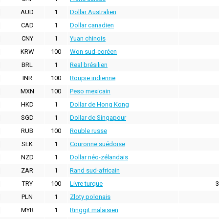
AUD
1
Dollar Australien
CAD
1
Dollar canadien
CNY
1
Yuan chinois
KRW
100
Won sud-coréen
BRL
1
Real brésilien
INR
100
Roupie indienne
MXN
100
Peso mexicain
HKD
1
Dollar de Hong Kong
SGD
1
Dollar de Singapour
RUB
100
Rouble russe
SEK
1
Couronne suédoise
NZD
1
Dollar néo-zélandais
ZAR
1
Rand sud-africain
TRY
100
Livre turque
3
PLN
1
Zloty polonais
MYR
1
Ringgit malaisien