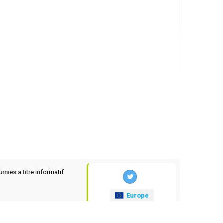
rnies a titre informatif
Europe
xrates
.eu
© 2025-2026