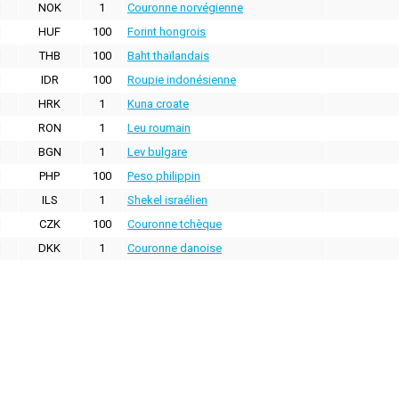
NOK
1
Couronne norvégienne
HUF
100
Forint hongrois
THB
100
Baht thaïlandais
IDR
100
Roupie indonésienne
HRK
1
Kuna croate
RON
1
Leu roumain
BGN
1
Lev bulgare
PHP
100
Peso philippin
ILS
1
Shekel israélien
CZK
100
Couronne tchèque
DKK
1
Couronne danoise