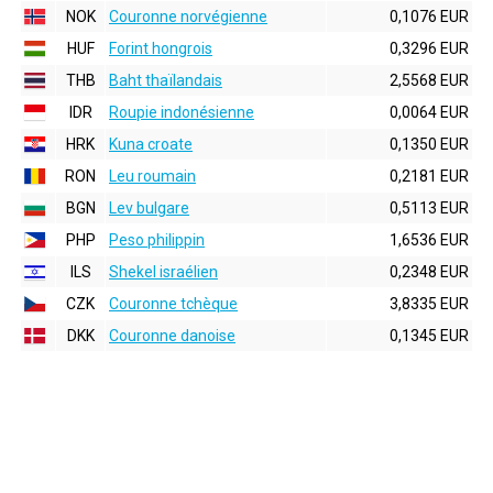
NOK
Couronne norvégienne
0,1076 EUR
HUF
Forint hongrois
0,3296 EUR
THB
Baht thaïlandais
2,5568 EUR
IDR
Roupie indonésienne
0,0064 EUR
HRK
Kuna croate
0,1350 EUR
RON
Leu roumain
0,2181 EUR
BGN
Lev bulgare
0,5113 EUR
PHP
Peso philippin
1,6536 EUR
ILS
Shekel israélien
0,2348 EUR
CZK
Couronne tchèque
3,8335 EUR
DKK
Couronne danoise
0,1345 EUR