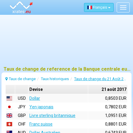
Français
Togg
navig
Taux de change de reference de la Banque centrale europeenne (BCE) pour 21 août 2017
Taux de change
Taux historiques
Taux de change du 21 Août 2017
Devise
21 août 2017
USD
Dollar
0,8503 EUR
JPY
Yen japonais
0,7802 EUR
GBP
Livre sterling britannique
1,0951 EUR
CHF
Franc suisse
0,8801 EUR
AUD
Dollar Australien
0,6743 EUR