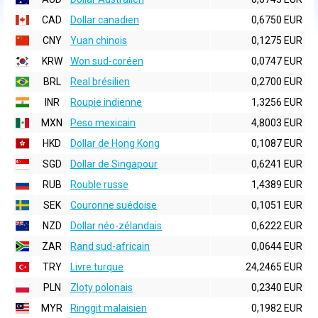
CAD
Dollar canadien
0,6750 EUR
CNY
Yuan chinois
0,1275 EUR
KRW
Won sud-coréen
0,0747 EUR
BRL
Real brésilien
0,2700 EUR
INR
Roupie indienne
1,3256 EUR
MXN
Peso mexicain
4,8003 EUR
HKD
Dollar de Hong Kong
0,1087 EUR
SGD
Dollar de Singapour
0,6241 EUR
RUB
Rouble russe
1,4389 EUR
SEK
Couronne suédoise
0,1051 EUR
NZD
Dollar néo-zélandais
0,6222 EUR
ZAR
Rand sud-africain
0,0644 EUR
TRY
Livre turque
24,2465 EUR
PLN
Zloty polonais
0,2340 EUR
MYR
Ringgit malaisien
0,1982 EUR