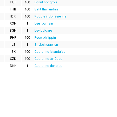
HUF
100
Forint hongrois
THB
100
Baht thaïlandais
IDR
100
Roupie indonésienne
RON
1
Leu roumain
BGN
1
Lev bulgare
PHP
100
Peso philippin
ILS
1
Shekel israélien
ISK
100
Couronne islandaise
CZK
100
Couronne tchèque
DKK
1
Couronne danoise