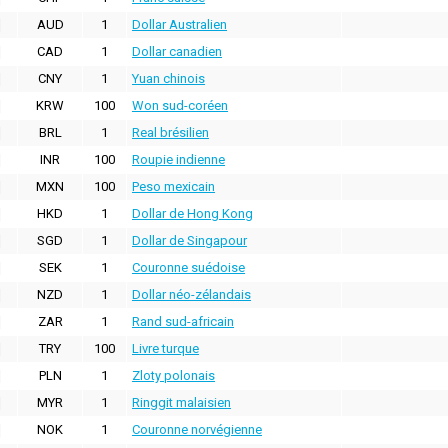
AUD
1
Dollar Australien
CAD
1
Dollar canadien
CNY
1
Yuan chinois
KRW
100
Won sud-coréen
BRL
1
Real brésilien
INR
100
Roupie indienne
MXN
100
Peso mexicain
HKD
1
Dollar de Hong Kong
SGD
1
Dollar de Singapour
SEK
1
Couronne suédoise
NZD
1
Dollar néo-zélandais
ZAR
1
Rand sud-africain
TRY
100
Livre turque
PLN
1
Zloty polonais
MYR
1
Ringgit malaisien
NOK
1
Couronne norvégienne