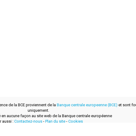
ence de la BCE proviennent de la
Banque centrale europeenne (BCE)
et sont fou
uniquement.
lié en aucune façon au site web de la Banque centrale européenne
r aussi :
Contactez-nous
-
Plan du site
-
Cookies
développé avec
par
layerzero.ro