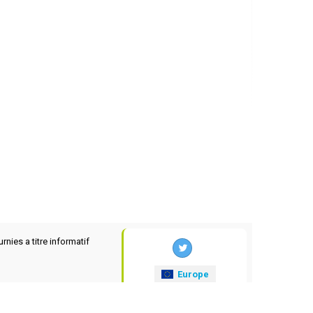
rnies a titre informatif
Europe
xrates
.eu
© 2025-2026