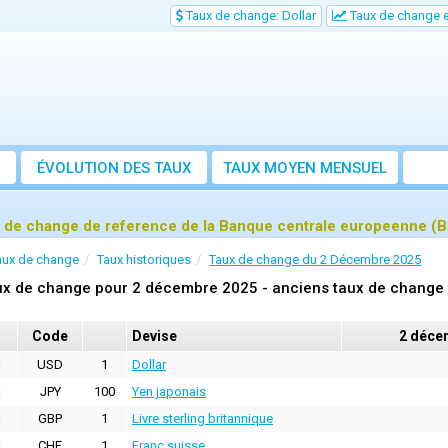
Taux de change: Dollar
Taux de change e
ÉVOLUTION DES TAUX
TAUX MOYEN MENSUEL
 de change de reference de la Banque centrale europeenne (
aux de change
Taux historiques
Taux de change du 2 Décembre 2025
ux de change pour 2 décembre 2025 - anciens taux de change 
Code
Devise
2 déce
USD
1
Dollar
JPY
100
Yen japonais
GBP
1
Livre sterling britannique
CHF
1
Franc suisse