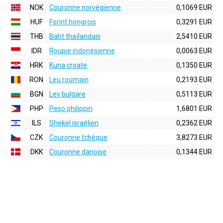
NOK
Couronne norvégienne
0,1069 EUR
HUF
Forint hongrois
0,3291 EUR
THB
Baht thaïlandais
2,5410 EUR
IDR
Roupie indonésienne
0,0063 EUR
HRK
Kuna croate
0,1350 EUR
RON
Leu roumain
0,2193 EUR
BGN
Lev bulgare
0,5113 EUR
PHP
Peso philippin
1,6801 EUR
ILS
Shekel israélien
0,2362 EUR
CZK
Couronne tchèque
3,8273 EUR
DKK
Couronne danoise
0,1344 EUR