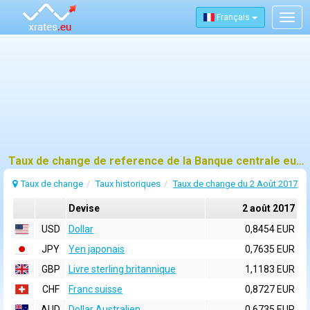
Français
Togg
navig
Taux de change de reference de la Banque centrale europeenne (BCE) pour 2 août 2017
Taux de change
Taux historiques
Taux de change du 2 Août 2017
Devise
2 août 2017
USD
Dollar
0,8454 EUR
JPY
Yen japonais
0,7635 EUR
GBP
Livre sterling britannique
1,1183 EUR
CHF
Franc suisse
0,8727 EUR
AUD
Dollar Australien
0,6735 EUR