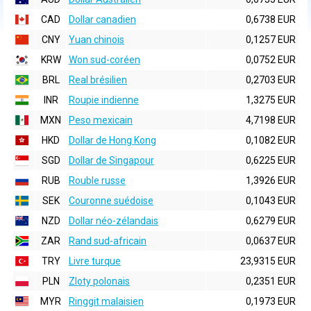
CAD
Dollar canadien
0,6738 EUR
CNY
Yuan chinois
0,1257 EUR
KRW
Won sud-coréen
0,0752 EUR
BRL
Real brésilien
0,2703 EUR
INR
Roupie indienne
1,3275 EUR
MXN
Peso mexicain
4,7198 EUR
HKD
Dollar de Hong Kong
0,1082 EUR
SGD
Dollar de Singapour
0,6225 EUR
RUB
Rouble russe
1,3926 EUR
SEK
Couronne suédoise
0,1043 EUR
NZD
Dollar néo-zélandais
0,6279 EUR
ZAR
Rand sud-africain
0,0637 EUR
TRY
Livre turque
23,9315 EUR
PLN
Zloty polonais
0,2351 EUR
MYR
Ringgit malaisien
0,1973 EUR