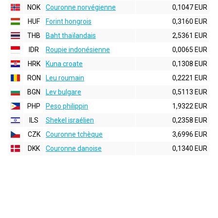
NOK
Couronne norvégienne
0,1047 EUR
HUF
Forint hongrois
0,3160 EUR
THB
Baht thaïlandais
2,5361 EUR
IDR
Roupie indonésienne
0,0065 EUR
HRK
Kuna croate
0,1308 EUR
RON
Leu roumain
0,2221 EUR
BGN
Lev bulgare
0,5113 EUR
PHP
Peso philippin
1,9322 EUR
ILS
Shekel israélien
0,2358 EUR
CZK
Couronne tchèque
3,6996 EUR
DKK
Couronne danoise
0,1340 EUR