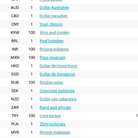
AUD
1
Dollar Australien
CAD
1
Dollar canadien
CNY
1
Yuan chinois
KRW
100
Won sud-coréen
BRL
1
Real brésilien
INR
100
Roupie indienne
MXN
100
Peso mexicain
HKD
1
Dollar de Hong Kong
SGD
1
Dollar de Singapour
RUB
100
Rouble russe
SEK
1
Couronne suédoise
NZD
1
Dollar néo-zélandais
ZAR
1
Rand sud-africain
TRY
100
Livre turque
1
PLN
1
Zloty polonais
MYR
1
Ringgit malaisien