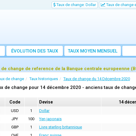
Taux de change: Dollar
Taux de change e
ÉVOLUTION DES TAUX
TAUX MOYEN MENSUEL
 de change de reference de la Banque centrale europeenne (
aux de change
Taux historiques
Taux de change du 14 Décembre 2020
ux de change pour 14 décembre 2020 - anciens taux de change
Code
Devise
14 déce
USD
1
Dollar
JPY
100
Yen japonais
GBP
1
Livre sterling britannique
CHF
1
Franc suisse