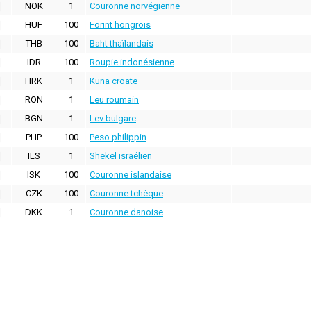
NOK
1
Couronne norvégienne
HUF
100
Forint hongrois
THB
100
Baht thaïlandais
IDR
100
Roupie indonésienne
HRK
1
Kuna croate
RON
1
Leu roumain
BGN
1
Lev bulgare
PHP
100
Peso philippin
ILS
1
Shekel israélien
ISK
100
Couronne islandaise
CZK
100
Couronne tchèque
DKK
1
Couronne danoise