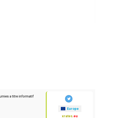
rnies a titre informatif
Europe
xrates
.eu