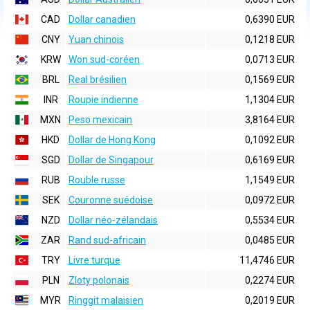
CAD
Dollar canadien
0,6390 EUR
CNY
Yuan chinois
0,1218 EUR
KRW
Won sud-coréen
0,0713 EUR
BRL
Real brésilien
0,1569 EUR
INR
Roupie indienne
1,1304 EUR
MXN
Peso mexicain
3,8164 EUR
HKD
Dollar de Hong Kong
0,1092 EUR
SGD
Dollar de Singapour
0,6169 EUR
RUB
Rouble russe
1,1549 EUR
SEK
Couronne suédoise
0,0972 EUR
NZD
Dollar néo-zélandais
0,5534 EUR
ZAR
Rand sud-africain
0,0485 EUR
TRY
Livre turque
11,4746 EUR
PLN
Zloty polonais
0,2274 EUR
MYR
Ringgit malaisien
0,2019 EUR