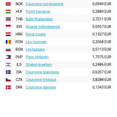
NOK
Couronne norvégienne
0,0949 EUR
HUF
Forint hongrois
0,2889 EUR
THB
Baht thaïlandais
2,7211 EUR
IDR
Roupie indonésienne
0,0057 EUR
HRK
Kuna croate
0,1327 EUR
RON
Leu roumain
0,2068 EUR
BGN
Lev bulgare
0,5113 EUR
PHP
Peso philippin
1,7375 EUR
ILS
Shekel israélien
0,2486 EUR
ISK
Couronne islandaise
0,6207 EUR
CZK
Couronne tchèque
3,8288 EUR
DKK
Couronne danoise
0,1343 EUR