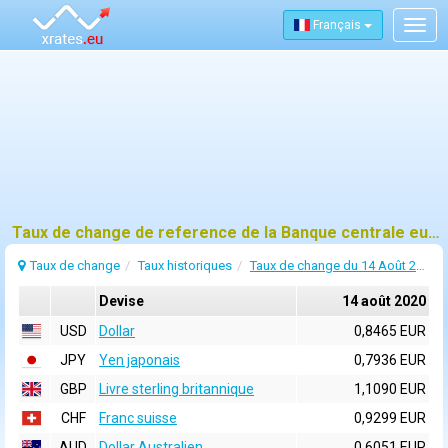
Français
Togg
navig
Taux de change de reference de la Banque centrale europeenne (BCE) pour 14 août 2020
Taux de change
Taux historiques
Taux de change du 14 Août 2020
Devise
14 août 2020
USD
Dollar
0,8465 EUR
JPY
Yen japonais
0,7936 EUR
GBP
Livre sterling britannique
1,1090 EUR
CHF
Franc suisse
0,9299 EUR
AUD
Dollar Australien
0,6051 EUR