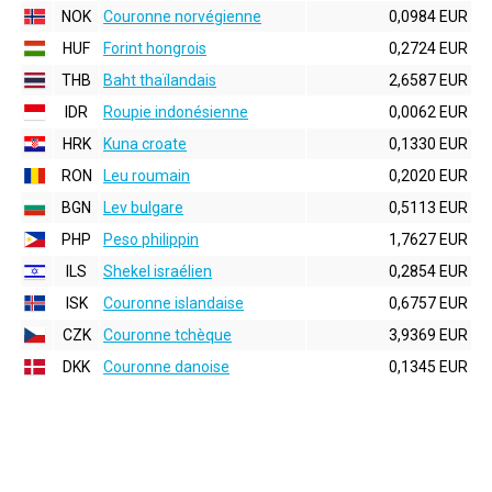
NOK
Couronne norvégienne
0,0984 EUR
HUF
Forint hongrois
0,2724 EUR
THB
Baht thaïlandais
2,6587 EUR
IDR
Roupie indonésienne
0,0062 EUR
HRK
Kuna croate
0,1330 EUR
RON
Leu roumain
0,2020 EUR
BGN
Lev bulgare
0,5113 EUR
PHP
Peso philippin
1,7627 EUR
ILS
Shekel israélien
0,2854 EUR
ISK
Couronne islandaise
0,6757 EUR
CZK
Couronne tchèque
3,9369 EUR
DKK
Couronne danoise
0,1345 EUR