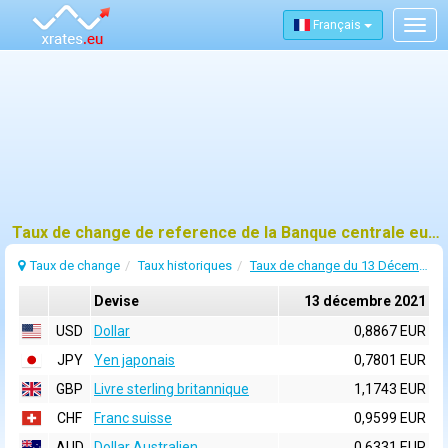
Français
Togg
navig
Taux de change de reference de la Banque centrale europeenne (BCE) pour 13 décembre 2021
Taux de change
Taux historiques
Taux de change du 13 Décembre 2021
Devise
13 décembre 2021
USD
Dollar
0,8867 EUR
JPY
Yen japonais
0,7801 EUR
GBP
Livre sterling britannique
1,1743 EUR
CHF
Franc suisse
0,9599 EUR
AUD
Dollar Australien
0,6331 EUR