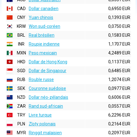
CAD
Dollar canadien
0,6950 EUR
CNY
Yuan chinois
0,1393 EUR
KRW
Won sud-coréen
0,0750 EUR
BRL
Real brésilien
0,1583 EUR
INR
Roupie indienne
1,1707 EUR
MXN
Peso mexicain
4,2489 EUR
HKD
Dollar de Hong Kong
0,1137 EUR
SGD
Dollar de Singapour
0,6485 EUR
RUB
Rouble russe
1,2074 EUR
SEK
Couronne suédoise
0,0977 EUR
NZD
Dollar néo-zélandais
0,6006 EUR
ZAR
Rand sud-africain
0,0557 EUR
TRY
Livre turque
6,2296 EUR
PLN
Zloty polonais
0,2164 EUR
MYR
Ringgit malaisien
0,2097 EUR