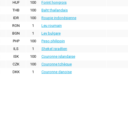
HUF
100
Forint hongrois
THB
100
Baht thaïlandais
IDR
100
Roupie indonésienne
RON
1
Leu roumain
BGN
1
Lev bulgare
PHP
100
Peso philippin
ILS
1
Shekel israélien
ISK
100
Couronne islandaise
CZK
100
Couronne tchèque
DKK
1
Couronne danoise