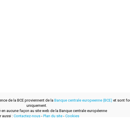
ence de la BCE proviennent de la
Banque centrale europeenne (BCE)
et sont fou
uniquement.
lié en aucune façon au site web de la Banque centrale européenne
r aussi :
Contactez-nous
-
Plan du site
-
Cookies
développé avec
par
layerzero.ro