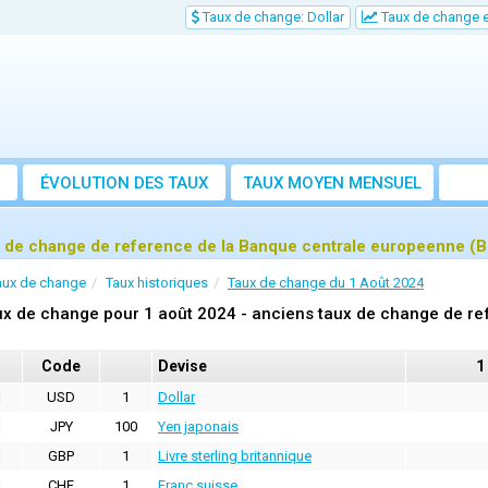
Taux de change: Dollar
Taux de change e
ÉVOLUTION DES TAUX
TAUX MOYEN MENSUEL
 de change de reference de la Banque centrale europeenne (B
aux de change
Taux historiques
Taux de change du 1 Août 2024
x de change pour 1 août 2024 - anciens taux de change de re
Code
Devise
1
USD
1
Dollar
JPY
100
Yen japonais
GBP
1
Livre sterling britannique
CHF
1
Franc suisse