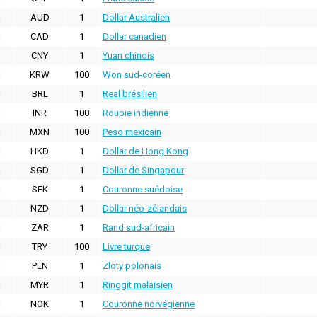
AUD
1
Dollar Australien
CAD
1
Dollar canadien
CNY
1
Yuan chinois
KRW
100
Won sud-coréen
BRL
1
Real brésilien
INR
100
Roupie indienne
MXN
100
Peso mexicain
HKD
1
Dollar de Hong Kong
SGD
1
Dollar de Singapour
SEK
1
Couronne suédoise
NZD
1
Dollar néo-zélandais
ZAR
1
Rand sud-africain
TRY
100
Livre turque
PLN
1
Zloty polonais
MYR
1
Ringgit malaisien
NOK
1
Couronne norvégienne