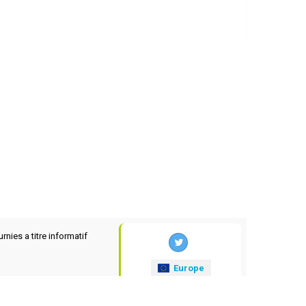
rnies a titre informatif
Europe
xrates
.eu
© 2025-2026