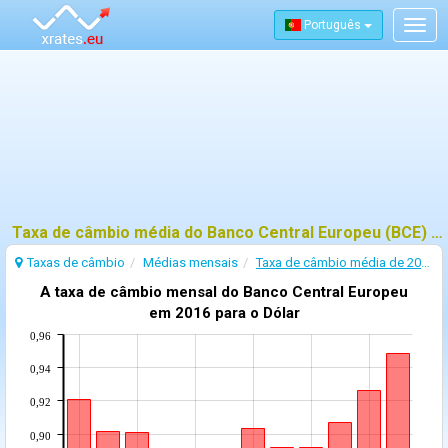
Português
Togg
navig
Taxa de câmbio média do Banco Central Europeu (BCE) - 2016
Taxas de câmbio
Médias mensais
Taxa de câmbio média de 2016
A taxa de câmbio mensal do Banco Central Europeu
em 2016 para o Dólar
0,96
0,94
0,92
0,90