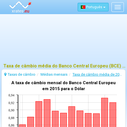
Português
Togg
navig
Taxa de câmbio média do Banco Central Europeu (BCE) - 2015
Taxas de câmbio
Médias mensais
Taxa de câmbio média de 2015
A taxa de câmbio mensal do Banco Central Europeu
em 2015 para o Dólar
0,94
0,92
0,90
0,88
0,86