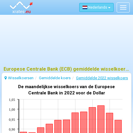
Nederlands
Togg
navig
Europese Centrale Bank (ECB) gemiddelde wisselkoers - 2022
Wisselkoersen
Gemiddelde koers
Gemiddelde 2022 wisselkoers
De maandelijkse wisselkoers van de Europese
Centrale Bank in 2022 voor de Dollar
1,05
1,00
0,95
0,90